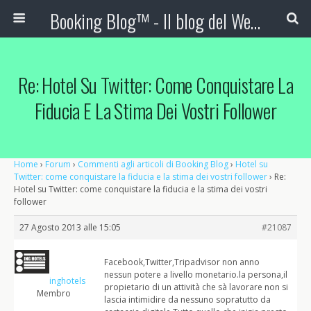
Booking Blog™ - Il blog del Web Marketing Turistico
Re: Hotel Su Twitter: Come Conquistare La
Fiducia E La Stima Dei Vostri Follower
Home
›
Forum
›
Commenti agli articoli di Booking Blog
›
Hotel su
Twitter: come conquistare la fiducia e la stima dei vostri follower
›
Re:
Hotel su Twitter: come conquistare la fiducia e la stima dei vostri
follower
27 Agosto 2013 alle 15:05
#21087
Facebook,Twitter,Tripadvisor non anno
nessun potere a livello monetario.la persona,il
inghotels
propietario di un attività che sà lavorare non si
Membro
lascia intimidire da nessuno sopratutto da