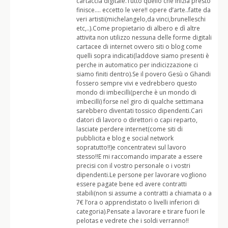
cartaccia digitale.Tutto quello che inizia presto
finisce…. eccetto le vere!! opere d’arte..fatte da
veri artisti(michelangelo,da vinci,brunelleschi
etc,..).Come propietario di albero e dì altre
attivita non utilizzo nessuna delle forme digitali
cartacee di internet ovvero siti o blog come
quelli sopra indicati(laddove siamo presenti è
perche in automatico per indicizzazione ci
siamo finiti dentro).Se il povero Gesù o Ghandi
fossero sempre vivi e vedrebbero questo
mondo di imbecilli(perche è un mondo di
imbecilli) forse nel giro di qualche settimana
sarebbero diventati tossico dipendenti.Cari
datori di lavoro o direttori o capi reparto,
lasciate perdere internet(come siti di
pubblicita e blog e social network
sopratutto!!)e concentratevi sul lavoro
stesso!!E mi raccomando imparate a essere
precisi con il vostro personale o i vostri
dipendenti.Le persone per lavorare vogliono
essere pagate bene ed avere contratti
stabili(non si assume a contratti a chiamata o a
7€ l’ora o apprendistato o livelli inferiori di
categoria).Pensate a lavorare e tirare fuori le
pelotas e vedrete che i soldi verranno!!