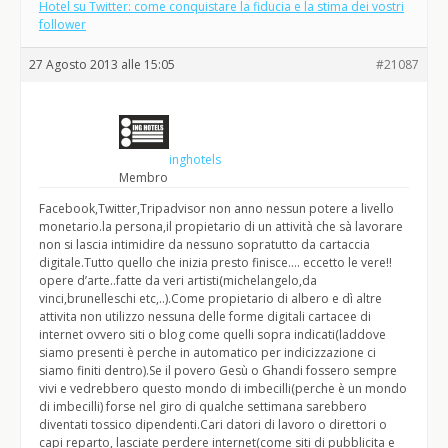
Hotel su Twitter: come conquistare la fiducia e la stima dei vostri
follower
27 Agosto 2013 alle 15:05
#21087
inghotels
Membro
Facebook,Twitter,Tripadvisor non anno nessun potere a livello
monetario.la persona,il propietario di un attività che sà lavorare
non si lascia intimidire da nessuno sopratutto da cartaccia
digitale.Tutto quello che inizia presto finisce…. eccetto le vere!!
opere d’arte..fatte da veri artisti(michelangelo,da
vinci,brunelleschi etc,..).Come propietario di albero e dì altre
attivita non utilizzo nessuna delle forme digitali cartacee di
internet ovvero siti o blog come quelli sopra indicati(laddove
siamo presenti è perche in automatico per indicizzazione ci
siamo finiti dentro).Se il povero Gesù o Ghandi fossero sempre
vivi e vedrebbero questo mondo di imbecilli(perche è un mondo
di imbecilli) forse nel giro di qualche settimana sarebbero
diventati tossico dipendenti.Cari datori di lavoro o direttori o
capi reparto, lasciate perdere internet(come siti di pubblicita e