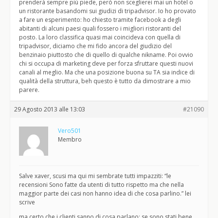
prenderà sempre più piede, però non sceglierei mai un hotel o
un ristorante basandomi sui giudizi di tripadvisor. Io ho provato
a fare un esperimento: ho chiesto tramite facebook a degli
abitanti di alcuni paesi quali fossero i migliori ristoranti del
posto. La loro classifica quasi mai coincideva con quella di
tripadvisor, diciamo che mi fido ancora del giudizio del
benzinaio piuttosto che di quello di qualche nikname. Poi ovvio
chi si occupa di marketing deve per forza sfruttare questi nuovi
canali al meglio. Ma che una posizione buona su TA sia indice di
qualità della struttura, beh questo è tutto da dimostrare a mio
parere.
29 Agosto 2013 alle 13:03
#21090
Vero501
Membro
Salve xaver, scusi ma qui mi sembrate tutti impazziti: “le
recensioni Sono fatte da utenti di tutto rispetto ma che nella
maggior parte dei casi non hanno idea di che cosa parlino.” lei
scrive
ma certo che i clienti sanno di cosa parlano: se sono stati bene