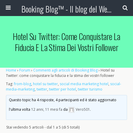
Booking Blog™ - Il blog del Web Marketing Turistico
Hotel Su Twitter: Come Conquistare La
Fiducia E La Stima Dei Vostri Follower
Home
›
Forum
›
Commenti agli articoli di Booking Blog
›
Hotel su
Twitter: come conquistare la fiducia e la stima dei vostri follower
Tag:
from-blog
,
hotel su twitter
,
social media marketing hotel
,
social-
media-marketing
,
twitter
,
twitter per hotel
,
twitter turismo
Questo topic ha 4 risposte, 4 partecipanti ed è stato aggiornato
l'ultima volta
12 anni, 11 mesi fa
da
Vero501
.
Stai vedendo 5 articoli - dal 1 a 5 (di 5 totali)