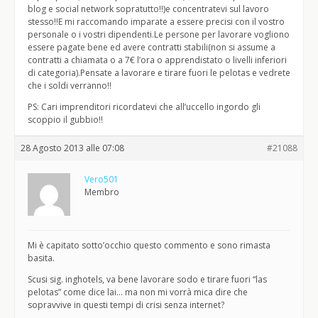
blog e social network sopratutto!!)e concentratevi sul lavoro
stesso!!E mi raccomando imparate a essere precisi con il vostro
personale o i vostri dipendenti.Le persone per lavorare vogliono
essere pagate bene ed avere contratti stabili(non si assume a
contratti a chiamata o a 7€ l’ora o apprendistato o livelli inferiori
di categoria).Pensate a lavorare e tirare fuori le pelotas e vedrete
che i soldi verranno!!
PS: Cari imprenditori ricordatevi che all’uccello ingordo gli
scoppio il gubbio!!
28 Agosto 2013 alle 07:08
#21088
Vero501
Membro
Mi è capitato sotto’occhio questo commento e sono rimasta
basita.
Scusi sig. inghotels, va bene lavorare sodo e tirare fuori “las
pelotas” come dice lai… ma non mi vorrà mica dire che
sopravvive in questi tempi di crisi senza internet?