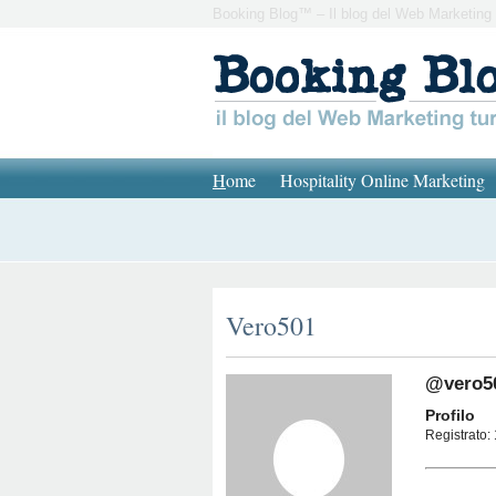
Booking Blog™ – Il blog del Web Marketing 
H
ome
Hospitality Online Marketing
Vero501
@vero5
Profilo
Registrato: 