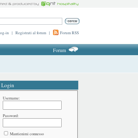
log-in
|
Registrati al forum
|
Forum RSS
Forum
Login
Username:
Password:
Mantienimi connesso