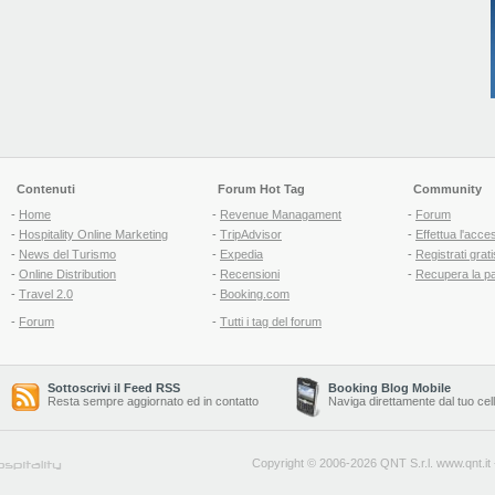
Contenuti
Forum Hot Tag
Community
-
Home
-
Revenue Managament
-
Forum
-
Hospitality Online Marketing
-
TripAdvisor
-
Effettua l'acce
-
News del Turismo
-
Expedia
-
Registrati grati
-
Online Distribution
-
Recensioni
-
Recupera la p
-
Travel 2.0
-
Booking.com
-
Forum
-
Tutti i tag del forum
Sottoscrivi il Feed RSS
Booking Blog Mobile
Resta sempre aggiornato ed in contatto
Naviga direttamente dal tuo cel
Copyright © 2006-2026 QNT S.r.l.
www.qnt.it