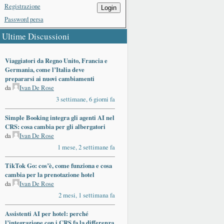
Registrazione
Login
Password persa
Ultime Discussioni
Viaggiatori da Regno Unito, Francia e
Germania, come l’Italia deve
prepararsi ai nuovi cambiamenti
da
Ivan De Rose
3 settimane, 6 giorni fa
Simple Booking integra gli agenti AI nel
CRS: cosa cambia per gli albergatori
da
Ivan De Rose
1 mese, 2 settimane fa
TikTok Go: cos’è, come funziona e cosa
cambia per la prenotazione hotel
da
Ivan De Rose
2 mesi, 1 settimana fa
Assistenti AI per hotel: perché
l’integrazione con i CRS fa la differenza