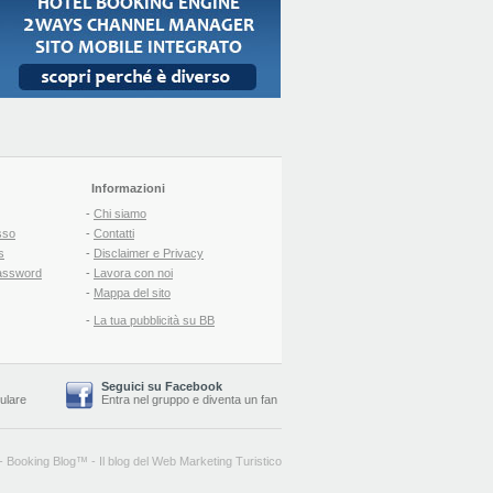
Informazioni
-
Chi siamo
sso
-
Contatti
s
-
Disclaimer e Privacy
assword
-
Lavora con noi
-
Mappa del sito
-
La tua pubblicità su BB
Seguici su Facebook
lulare
Entra nel gruppo
e
diventa un fan
-
Booking Blog
™ -
Il blog del Web Marketing Turistico