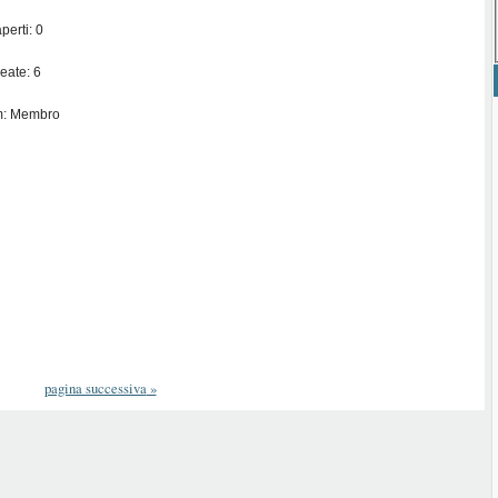
perti: 0
eate: 6
m: Membro
pagina successiva
»