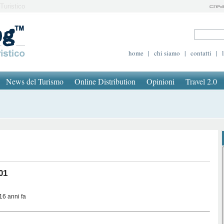
Turistico
home
|
chi siamo
|
contatti
|
News del Turismo
Online Distribution
Opinioni
Travel 2.0
01
16 anni fa