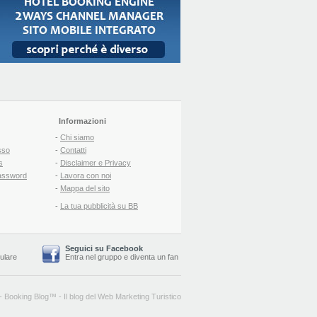
Informazioni
-
Chi siamo
sso
-
Contatti
s
-
Disclaimer e Privacy
assword
-
Lavora con noi
-
Mappa del sito
-
La tua pubblicità su BB
Seguici su Facebook
lulare
Entra nel gruppo
e
diventa un fan
-
Booking Blog
™ -
Il blog del Web Marketing Turistico