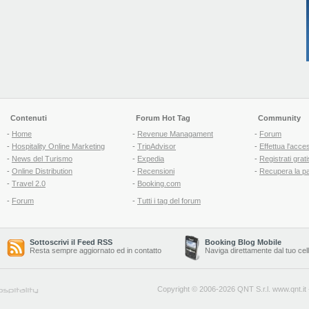
Contenuti
Forum Hot Tag
Community
-
Home
-
Revenue Managament
-
Forum
-
Hospitality Online Marketing
-
TripAdvisor
-
Effettua l'acce
-
News del Turismo
-
Expedia
-
Registrati grati
-
Online Distribution
-
Recensioni
-
Recupera la p
-
Travel 2.0
-
Booking.com
-
Forum
-
Tutti i tag del forum
Sottoscrivi il Feed RSS
Booking Blog Mobile
Resta sempre aggiornato ed in contatto
Naviga direttamente dal tuo cel
Copyright © 2006-2026 QNT S.r.l.
www.qnt.it