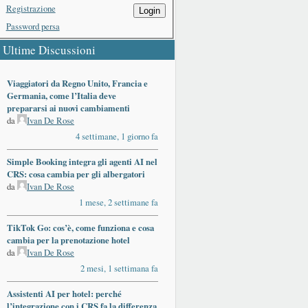
Registrazione
Login
Password persa
Ultime Discussioni
Viaggiatori da Regno Unito, Francia e
Germania, come l’Italia deve
prepararsi ai nuovi cambiamenti
da
Ivan De Rose
4 settimane, 1 giorno fa
Simple Booking integra gli agenti AI nel
CRS: cosa cambia per gli albergatori
da
Ivan De Rose
1 mese, 2 settimane fa
TikTok Go: cos’è, come funziona e cosa
cambia per la prenotazione hotel
da
Ivan De Rose
2 mesi, 1 settimana fa
Assistenti AI per hotel: perché
l’integrazione con i CRS fa la differenza