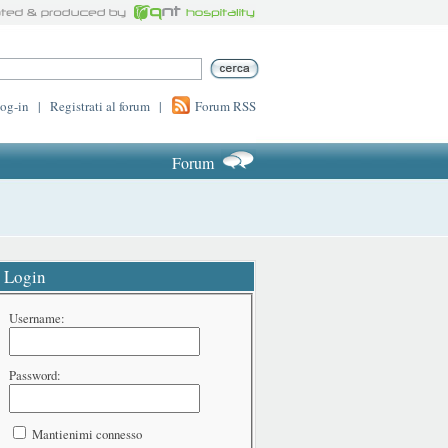
log-in
|
Registrati al forum
|
Forum RSS
Forum
Login
Username:
Password:
Mantienimi connesso