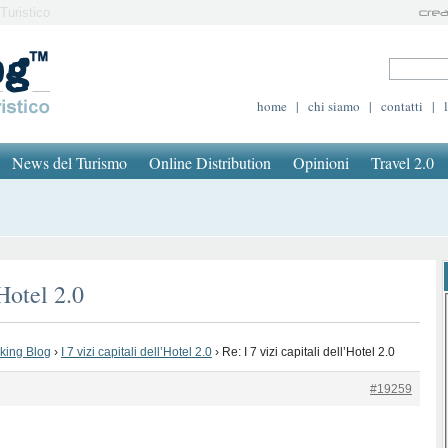
Turistico
home
|
chi siamo
|
contatti
|
News del Turismo
Online Distribution
Opinioni
Travel 2.0
’Hotel 2.0
oking Blog
›
I 7 vizi capitali dell’Hotel 2.0
›
Re: I 7 vizi capitali dell’Hotel 2.0
#19259