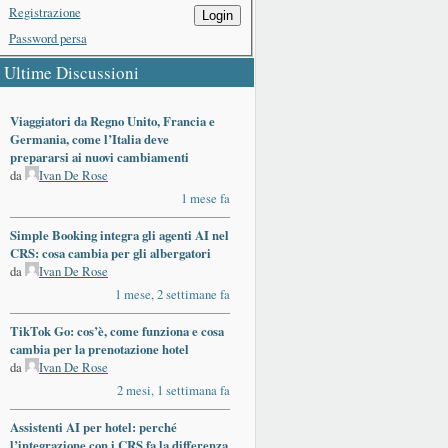
Registrazione
Login
Password persa
Ultime Discussioni
Viaggiatori da Regno Unito, Francia e
Germania, come l’Italia deve
prepararsi ai nuovi cambiamenti
da
Ivan De Rose
1 mese fa
Simple Booking integra gli agenti AI nel
CRS: cosa cambia per gli albergatori
da
Ivan De Rose
1 mese, 2 settimane fa
TikTok Go: cos’è, come funziona e cosa
cambia per la prenotazione hotel
da
Ivan De Rose
2 mesi, 1 settimana fa
Assistenti AI per hotel: perché
l’integrazione con i CRS fa la differenza