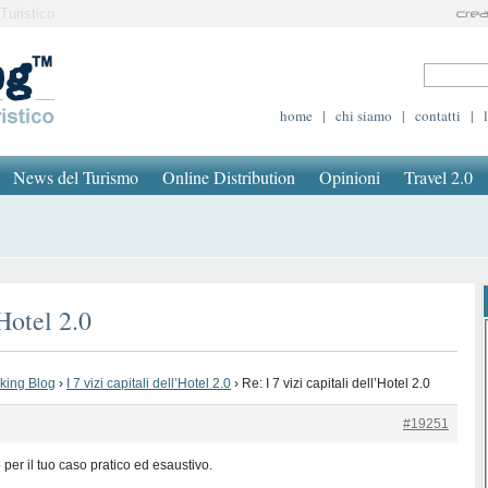
Turistico
home
|
chi siamo
|
contatti
|
News del Turismo
Online Distribution
Opinioni
Travel 2.0
’Hotel 2.0
oking Blog
›
I 7 vizi capitali dell’Hotel 2.0
›
Re: I 7 vizi capitali dell’Hotel 2.0
#19251
 per il tuo caso pratico ed esaustivo.