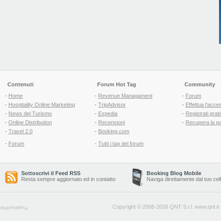
Contenuti
Forum Hot Tag
Community
-
Home
-
Revenue Managament
-
Forum
-
Hospitality Online Marketing
-
TripAdvisor
-
Effettua l'acce
-
News del Turismo
-
Expedia
-
Registrati grati
-
Online Distribution
-
Recensioni
-
Recupera la p
-
Travel 2.0
-
Booking.com
-
Forum
-
Tutti i tag del forum
Sottoscrivi il Feed RSS
Booking Blog Mobile
Resta sempre aggiornato ed in contatto
Naviga direttamente dal tuo cel
Copyright © 2006-2026 QNT S.r.l.
www.qnt.it