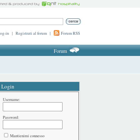
log-in
|
Registrati al forum
|
Forum RSS
Forum
Login
Username:
Password:
Mantienimi connesso