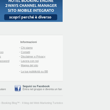
Informazioni
-
Chi siamo
sso
-
Contatti
s
-
Disclaimer e Privacy
assword
-
Lavora con noi
-
Mappa del sito
-
La tua pubblicità su BB
Seguici su Facebook
lulare
Entra nel gruppo
e
diventa un fan
-
Booking Blog
™ -
Il blog del Web Marketing Turistico