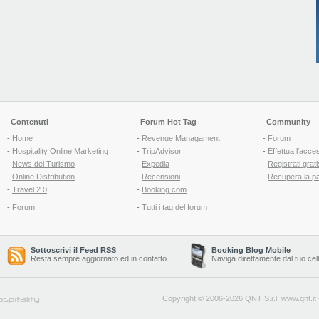
Contenuti
Forum Hot Tag
Community
-
Home
-
Revenue Managament
-
Forum
-
Hospitality Online Marketing
-
TripAdvisor
-
Effettua l'acce
-
News del Turismo
-
Expedia
-
Registrati grati
-
Online Distribution
-
Recensioni
-
Recupera la p
-
Travel 2.0
-
Booking.com
-
Forum
-
Tutti i tag del forum
Sottoscrivi il Feed RSS
Booking Blog Mobile
Resta sempre aggiornato ed in contatto
Naviga direttamente dal tuo cel
Copyright © 2006-2026 QNT S.r.l.
www.qnt.it