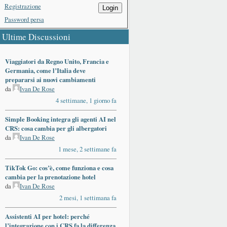
Registrazione
Login
Password persa
Ultime Discussioni
Viaggiatori da Regno Unito, Francia e
Germania, come l’Italia deve
prepararsi ai nuovi cambiamenti
da
Ivan De Rose
4 settimane, 1 giorno fa
Simple Booking integra gli agenti AI nel
CRS: cosa cambia per gli albergatori
da
Ivan De Rose
1 mese, 2 settimane fa
TikTok Go: cos’è, come funziona e cosa
cambia per la prenotazione hotel
da
Ivan De Rose
2 mesi, 1 settimana fa
Assistenti AI per hotel: perché
l’integrazione con i CRS fa la differenza