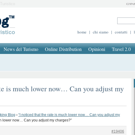
Turistico
home
|
chi siamo
|
contatti
|
News del Turismo
Online Distribution
Opinioni
Travel 2.0
rate is much lower now… Can you adjust my
oking Blog
›
“I noticed that the rate is much lower now… Can you adjust my
much lower now… Can you adjust my charges?”
#19406