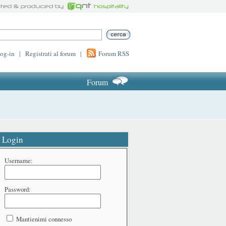
log-in
|
Registrati al forum
|
Forum RSS
Forum
Login
Username:
Password:
Mantienimi connesso