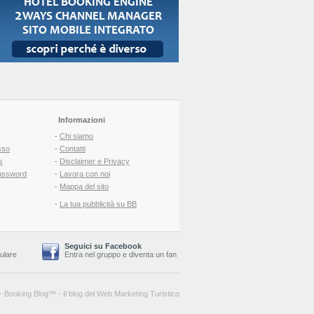
Informazioni
-
Chi siamo
sso
-
Contatti
s
-
Disclaimer e Privacy
assword
-
Lavora con noi
-
Mappa del sito
-
La tua pubblicità su BB
Seguici su Facebook
lulare
Entra nel gruppo
e
diventa un fan
-
Booking Blog
™ -
Il blog del Web Marketing Turistico