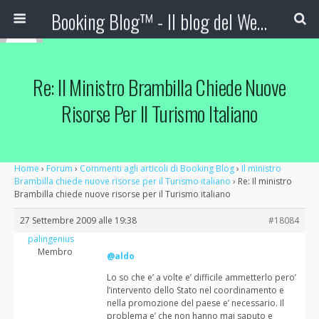
Booking Blog™ - Il blog del Web Marketing Turistico
Re: Il Ministro Brambilla Chiede Nuove
Risorse Per Il Turismo Italiano
Home
›
Forum
›
Commenti agli articoli di Booking Blog
›
Il ministro
Brambilla chiede nuove risorse per il Turismo italiano
›
Re: Il ministro
Brambilla chiede nuove risorse per il Turismo italiano
27 Settembre 2009 alle 19:38
#18084
palingenius
Membro
@aldo
Lo so che e’ a volte e’ difficile ammetterlo pero’
l’intervento dello Stato nel coordinamento e
nella promozione del paese e’ necessario. Il
problema e’ che non hanno mai saputo e