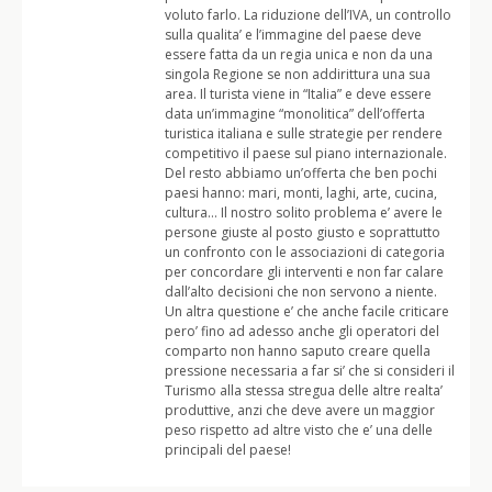
voluto farlo. La riduzione dell’IVA, un controllo
sulla qualita’ e l’immagine del paese deve
essere fatta da un regia unica e non da una
singola Regione se non addirittura una sua
area. Il turista viene in “Italia” e deve essere
data un’immagine “monolitica” dell’offerta
turistica italiana e sulle strategie per rendere
competitivo il paese sul piano internazionale.
Del resto abbiamo un’offerta che ben pochi
paesi hanno: mari, monti, laghi, arte, cucina,
cultura… Il nostro solito problema e’ avere le
persone giuste al posto giusto e soprattutto
un confronto con le associazioni di categoria
per concordare gli interventi e non far calare
dall’alto decisioni che non servono a niente.
Un altra questione e’ che anche facile criticare
pero’ fino ad adesso anche gli operatori del
comparto non hanno saputo creare quella
pressione necessaria a far si’ che si consideri il
Turismo alla stessa stregua delle altre realta’
produttive, anzi che deve avere un maggior
peso rispetto ad altre visto che e’ una delle
principali del paese!