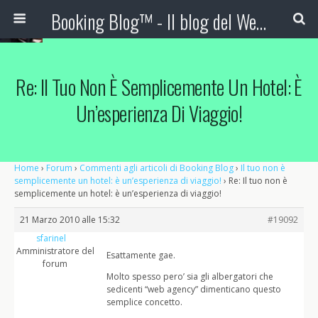
Booking Blog™ - Il blog del Web Marketing Turistico
Re: Il Tuo Non È Semplicemente Un Hotel: È
Un’esperienza Di Viaggio!
Home
›
Forum
›
Commenti agli articoli di Booking Blog
›
Il tuo non è
semplicemente un hotel: è un’esperienza di viaggio!
›
Re: Il tuo non è
semplicemente un hotel: è un’esperienza di viaggio!
21 Marzo 2010 alle 15:32
#19092
sfarinel
Amministratore del
Esattamente gae.
forum
Molto spesso pero’ sia gli albergatori che
sedicenti “web agency” dimenticano questo
semplice concetto.