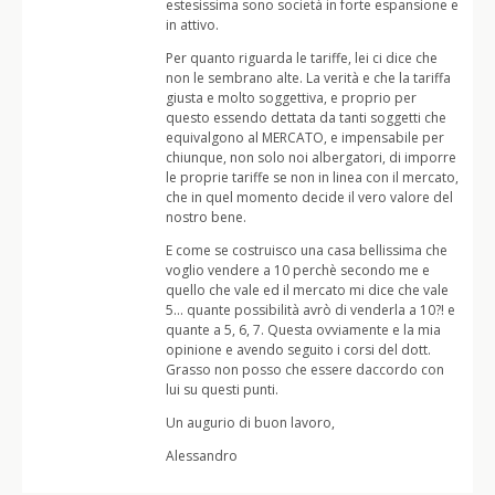
estesissima sono società in forte espansione e
in attivo.
Per quanto riguarda le tariffe, lei ci dice che
non le sembrano alte. La verità e che la tariffa
giusta e molto soggettiva, e proprio per
questo essendo dettata da tanti soggetti che
equivalgono al MERCATO, e impensabile per
chiunque, non solo noi albergatori, di imporre
le proprie tariffe se non in linea con il mercato,
che in quel momento decide il vero valore del
nostro bene.
E come se costruisco una casa bellissima che
voglio vendere a 10 perchè secondo me e
quello che vale ed il mercato mi dice che vale
5… quante possibilità avrò di venderla a 10?! e
quante a 5, 6, 7. Questa ovviamente e la mia
opinione e avendo seguito i corsi del dott.
Grasso non posso che essere daccordo con
lui su questi punti.
Un augurio di buon lavoro,
Alessandro