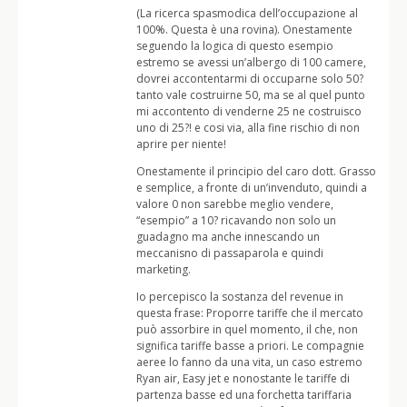
(La ricerca spasmodica dell’occupazione al
100%. Questa è una rovina). Onestamente
seguendo la logica di questo esempio
estremo se avessi un’albergo di 100 camere,
dovrei accontentarmi di occuparne solo 50?
tanto vale costruirne 50, ma se al quel punto
mi accontento di venderne 25 ne costruisco
uno di 25?! e cosi via, alla fine rischio di non
aprire per niente!
Onestamente il principio del caro dott. Grasso
e semplice, a fronte di un’invenduto, quindi a
valore 0 non sarebbe meglio vendere,
“esempio” a 10? ricavando non solo un
guadagno ma anche innescando un
meccanisno di passaparola e quindi
marketing.
Io percepisco la sostanza del revenue in
questa frase: Proporre tariffe che il mercato
può assorbire in quel momento, il che, non
significa tariffe basse a priori. Le compagnie
aeree lo fanno da una vita, un caso estremo
Ryan air, Easy jet e nonostante le tariffe di
partenza basse ed una forchetta tariffaria