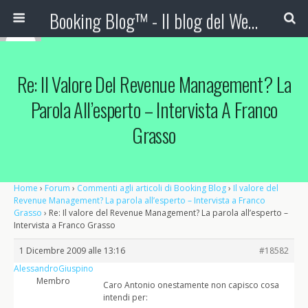
Booking Blog™ - Il blog del Web Marketing Turistico
Re: Il Valore Del Revenue Management? La
Parola All’esperto – Intervista A Franco
Grasso
Home
›
Forum
›
Commenti agli articoli di Booking Blog
›
Il valore del
Revenue Management? La parola all’esperto – Intervista a Franco
Grasso
›
Re: Il valore del Revenue Management? La parola all’esperto –
Intervista a Franco Grasso
1 Dicembre 2009 alle 13:16
#18582
AlessandroGiuspino
Membro
Caro Antonio onestamente non capisco cosa
intendi per: