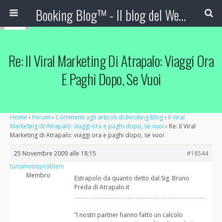
Booking Blog™ - Il blog del Web Marketing Turistico
Re: Il Viral Marketing Di Atrapalo: Viaggi Ora
E Paghi Dopo, Se Vuoi
Home
›
Forum
›
Commenti agli articoli di Booking Blog
›
Il Viral
Marketing di Atrapalo: viaggi ora e paghi dopo, se vuoi
›
Re: Il Viral
Marketing di Atrapalo: viaggi ora e paghi dopo, se vuoi
25 Novembre 2009 alle 18:15
#18544
turismonoproblem
Membro
Estrapolo da quanto detto dal Sig. Bruno
Preda di Atrapalo.it
“I nostri partner hanno fatto un calcolo