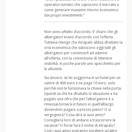
operatori turistici che capiscono il mercato e
come generare massimo ritorno economico
dai propri investimenti.”
Non sono affatto d’accordo. E’ chiaro che gli
albergatori erano d’accordo con l’offerta.
Tuttavia ritengo che Atrapalo abbia sfruttato la
crisi economica che subiscono oggi tutti gli
albergatori per convincerli ad aderire
all’offerta, con la convinzione di ottenere
visibilità. In poche parole uno specchietto per
le allodole.
Sia sincero: se lei soggiorna in un hotel per un
valore di 400 euro e ne paga 10 euro, solo
perchè non le funzionava la chiave nella porta,
(quindi sa che ha sfruttato la situazione e ha
pagato una cifra che per l’albergatore è a
rimessa) tornerà in futuro in quell’albergo
dovendolo pagare a prezzo pieno? O si
vergognerà? Cosa dirà ai suoi amici?
Consiglierà loro di andarvi a trascorrere le
vacanze? O forse farà il nome di Atrapalo?
Così i suoi amici potranno scegliere un’altro