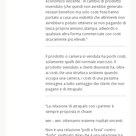
economico vincente : in cambio di prodotto
invenduto (che quindi non avrebbe generato
nessun beneficio ma solo costi fissi) hanno
portato a casa una visibilità che altrimenti non
avrebbero potuto ottenere se non pagando di
tasca propria annunci,stampa, adwords o
qualsiasi altra forma commerciale con costi
sicuramente più elevati.”
Il prodotto o camera in venduta ha pochi costi,
solamente quelli del normale esercizio. Il
prodotto svenduto a clienti disonesti ha, oltre
ai costi che una struttura sostiene quando
occupa una camera, i costi di una pessima
immagine a tutto vantaggio dei clienti che non
pagano e di Atrapalo.
“La relazione di atrapalo con i partner è
sempre proposta in chiave
win – win: otteniamo insieme risultati vincenti.
Non è una relazione “polli o fessi” contro
“furbi”, piuttosto direi che è una relazione tra