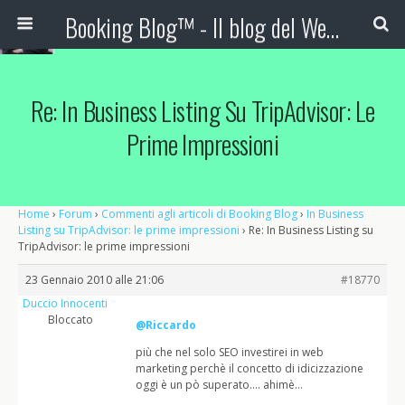
Booking Blog™ - Il blog del Web Marketing Turistico
Re: In Business Listing Su TripAdvisor: Le
Prime Impressioni
Home
›
Forum
›
Commenti agli articoli di Booking Blog
›
In Business
Listing su TripAdvisor: le prime impressioni
›
Re: In Business Listing su
TripAdvisor: le prime impressioni
23 Gennaio 2010 alle 21:06
#18770
Duccio Innocenti
Bloccato
@Riccardo
più che nel solo SEO investirei in web
marketing perchè il concetto di idicizzazione
oggi è un pò superato…. ahimè…