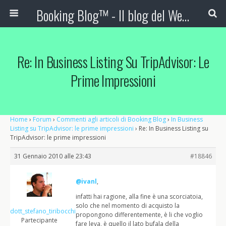
Booking Blog™ - Il blog del Web Marketing Turistico
Re: In Business Listing Su TripAdvisor: Le
Prime Impressioni
Home
›
Forum
›
Commenti agli articoli di Booking Blog
›
In Business
Listing su TripAdvisor: le prime impressioni
›
Re: In Business Listing su
TripAdvisor: le prime impressioni
31 Gennaio 2010 alle 23:43
#18846
@ivanl
,
infatti hai ragione, alla fine è una scorciatoia,
solo che nel momento di acquisto la
dott_stefano_tiribocchi
propongono differentemente, è li che voglio
Partecipante
fare leva, è quello il lato bufala della