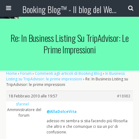
Booking Blog™ - Il blog del Web Marketing Turistico
Re: In Business Listing Su TripAdvisor: Le
Prime Impressioni
Home
›
Forum
›
Commenti agli articoli di Booking Blog
›
In Business
Listing su TripAdvisor: le prime impressioni
›
Re: In Business Listing su
TripAdvisor: le prime impressioni
18 Febbraio 2010 alle 19:57
#18983
sfarinel
Amministratore del
@AllaDolceVita
forum
adesso mi sembra si stia facendo più filosofia
che altro e che comunque ci sia un po’ di
confusione.