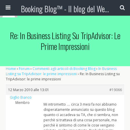
Booking Blog™ - Il blog del Web Marketing Turistico
Re: In Business Listing Su TripAdvisor: Le
Prime Impressioni
Home
›
Forum
›
Commenti agli articoli di Booking Blog
›
In Business
Listing su TripAdvisor: le prime impressioni
›
Re: In Business Listing su
TripAdvisor: le prime impressioni
12 Marzo 2010 alle 13:01
#19066
Giglio Bianco
Membro
Mi intrometto …. circa 3 mesi fa noi abbiamo
disperatamente annunciato su questo blog
quanto ci accadeva su TA, che ci sembra, non
perchè si trattava di una cosa personale, ma
perchè è sintomo di come le cose vengano