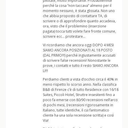
pilotate, molto importante. Probabilemnte
perchè la cosa “non taccava” almeno per il
momento nessuno, è stata glissata. Non uno
che abbia proposto di contattare TA, di
scrivere o di approfondire quanto accadeva,
ora, visto che il problemino (inserzione
pagata) tocca tutti volete fare fronte comune,
scrivere ecc… protestare…
Vi ricordiamo che ancora oggi DOPO 4 MESI
SIAMO ANCORA POSIZIONATI AL 18 POSTO
(DAL PRIMO!!!) perchè ingiustamente accusati
di scrivere false recensioni! Nonostante le
prove, i contatti e tutto il resto SIAMO ANCORA
LI!!!
Perdiamo clienti a vista d’occhio circa il 40% in
meno rispetto lo scorso anno. Nella classifica
B&B di Firenze c’è di tutto Residence con 16/18
Suites, Piccoli Hotel, Struttre insesitenti fino a
poco fa emerse con 80/90 recensioni nell’arco
di pochi mesi, (recensioni rigorosamente in
Italiano, tutte identiche, il cui fantomatico
cliente ha una sola recensione scritta) e così
Via!