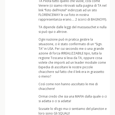
TA Pilota tutto quello che vuole, così come
Venere (ci siamo ritrovati sulla pagina di TA nel
link “foto dell’Hotel” indirizzati ad un sito
FLORENCEWAY le cui foto in nostra
rappresentanza erano…. 2 scorci di BAGNO!!!!).
TA dipende dalle leggi del massasuchet e nulla
si può qui o altrove.
Ogni nazione può in pratica gestire la
situazione, ci è stato confermato di un “Sign.
TA” in USA. Per cui secondo me o una grande
azione di forza IRREALIZZABILE tipo, tutta la
regione Toscana si leva da TA, oppure cosa
volete che importi ad un leader modiale come
Expedia di ascoltare le nostre piccole
chiacchere sul fatto che il link era in grassetto
o meno?
Così come non hanno ascoltato le mie di
chiacchere!
Ormai credo che sia una MAFIA dalla quale o ci
si adatta o ci si adatta!
Scusate lo sfogo ma ci sentiamo del plancton e
loro sono Gli SQUALI!