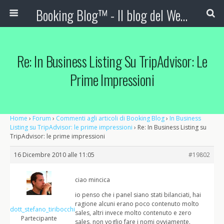
Booking Blog™ - Il blog del Web Marketing Turistico
Re: In Business Listing Su TripAdvisor: Le
Prime Impressioni
Home
›
Forum
›
Commenti agli articoli di Booking Blog
›
In Business
Listing su TripAdvisor: le prime impressioni
›
Re: In Business Listing su
TripAdvisor: le prime impressioni
16 Dicembre 2010 alle 11:05
#19802
ciao mincica
io penso che i panel siano stati bilanciati, hai
ragione alcuni erano poco contenuto molto
dott_stefano_tiribocchi
sales, altri invece molto contenuto e zero
Partecipante
sales, non voglio fare i nomi ovviamente.