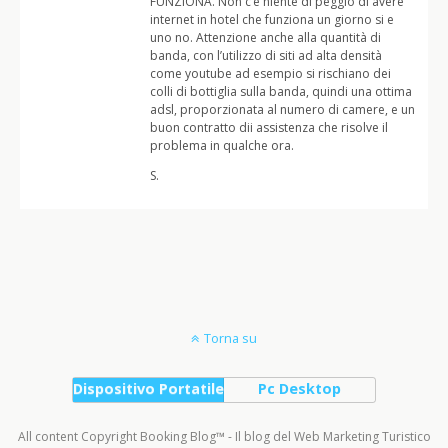
FUNZIONA. Non c’è niente di peggio di avere
internet in hotel che funziona un giorno si e
uno no. Attenzione anche alla quantità di
banda, con l’utilizzo di siti ad alta densità
come youtube ad esempio si rischiano dei
colli di bottiglia sulla banda, quindi una ottima
adsl, proporzionata al numero di camere, e un
buon contratto dii assistenza che risolve il
problema in qualche ora.
S.
Torna su
Dispositivo Portatile
Pc Desktop
All content Copyright Booking Blog™ - Il blog del Web Marketing Turistico