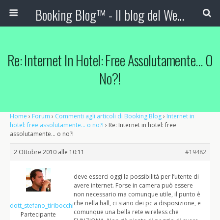
Booking Blog™ - Il blog del Web Marketing Turistico
Re: Internet In Hotel: Free Assolutamente… O
No?!
Home
›
Forum
›
Commenti agli articoli di Booking Blog
›
Internet in
hotel: free assolutamente… o no?!
›
Re: Internet in hotel: free
assolutamente… o no?!
2 Ottobre 2010 alle 10:11
#19482
deve esserci oggi la possibilità per l’utente di
avere internet. Forse in camera può essere
non necessario ma comunque utile, il punto è
che nella hall, ci siano dei pc a disposizione, e
dott_stefano_tiribocchi
comunque una bella rete wireless che
Partecipante