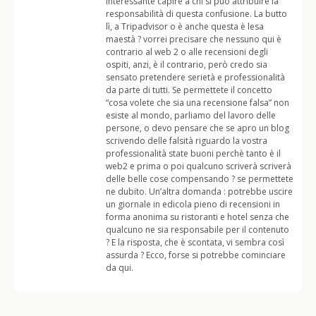
interessante capire a chi si può attribuire la
responsabilità di questa confusione. La butto
lì, a Tripadvisor o è anche questa è lesa
maestà ? vorrei precisare che nessuno qui è
contrario al web 2 o alle recensioni degli
ospiti, anzi, è il contrario, però credo sia
sensato pretendere serietà e professionalità
da parte di tutti. Se permettete il concetto
“cosa volete che sia una recensione falsa” non
esiste al mondo, parliamo del lavoro delle
persone, o devo pensare che se apro un blog
scrivendo delle falsità riguardo la vostra
professionalità state buoni perchè tanto è il
web2 e prima o poi qualcuno scriverà scriverà
delle belle cose compensando ? se permettete
ne dubito. Un’altra domanda : potrebbe uscire
un giornale in edicola pieno di recensioni in
forma anonima su ristoranti e hotel senza che
qualcuno ne sia responsabile per il contenuto
? E la risposta, che è scontata, vi sembra così
assurda ? Ecco, forse si potrebbe cominciare
da qui.