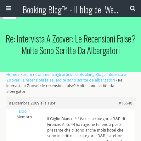
Booking Blog™ - Il blog del Web Marketing Turistico
Re: Intervista A Zoover: Le Recensioni False?
Molte Sono Scritte Da Albergatori
Home
›
Forum
›
Commenti agli articoli di Booking Blog
›
Intervista a
Zoover: le recensioni false? Molte sono scritte da albergatori
›
Re:
Intervista a Zoover: le recensioni false? Molte sono scritte da
albergatori
8 Dicembre 2009 alle 18:41
#18648
aldo
Membro
Il Giglio Bianco è 18a nella categoria B&B di
Firenze. Anto44 ha ragione tenendo però
presente che ci sono anche molti hotel che
sono inseriti nella categoria B&B, sarebbe