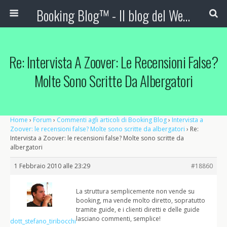
Booking Blog™ - Il blog del Web Marketing Turistico
Re: Intervista A Zoover: Le Recensioni False?
Molte Sono Scritte Da Albergatori
Home
›
Forum
›
Commenti agli articoli di Booking Blog
›
Intervista a
Zoover: le recensioni false? Molte sono scritte da albergatori
›
Re:
Intervista a Zoover: le recensioni false? Molte sono scritte da
albergatori
1 Febbraio 2010 alle 23:29
#18860
La struttura semplicemente non vende su
booking, ma vende molto diretto, sopratutto
tramite guide, e i clienti diretti e delle guide
lasciano commenti, semplice!
dott_stefano_tiribocchi