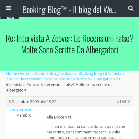
Booking Blog™ - Il blog del Web Marketing Turistico
Re: Intervista A Zoover: Le Recensioni False?
Molte Sono Scritte Da Albergatori
Home
›
Forum
›
Commenti agli articoli di Booking Blog
›
Intervista a
Zoover: le recensioni false? Molte sono scritte da albergatori
›
Re:
Intervista a Zoover: le recensioni false? Molte sono scritte da
albergatori
3 Dicembre 2009 alle 19:22
#18616
zerozerosette
Membro
Alla Dolce Vita,
in linea di massima concordo con quello che
hai scritto, per i commenti tarocchi a volte
sono molto palesi…poi se non sono palesi