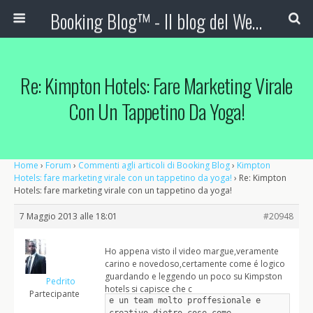
Booking Blog™ - Il blog del Web Marketing Turistico
Re: Kimpton Hotels: Fare Marketing Virale
Con Un Tappetino Da Yoga!
Home
›
Forum
›
Commenti agli articoli di Booking Blog
›
Kimpton
Hotels: fare marketing virale con un tappetino da yoga!
›
Re: Kimpton
Hotels: fare marketing virale con un tappetino da yoga!
7 Maggio 2013 alle 18:01
#20948
Ho appena visto il video margue,veramente
carino e novedoso,certamente come é logico
guardando e leggendo un poco su Kimpston
Pedrito
hotels si capisce che c
Partecipante
e un team molto proffesionale e