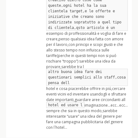
creativo dietro cose come
queste,ogni hotel ha la sua
clientela target,e le offerte e
iniziative che creano sono
indirizzate sopratutto a quel tipo
di clientela,qsto articolo é un
essempio di proffessionalità e voglia di fare e
creare,penso qualsiasi idea fatta con amore
per il lavoro,con principi e scopi giusti e che
allo stesso tempo non influisca sulle
tariffe(perche in questi tempi non si puó
rischiare “troppo”) sarebbe una idea da
provare,sarebbe tra l
altro buona idea fare dei
questionari semplici allo staff,cosa
pensa dell
hotel e cosa piacerebbe offrire in piú,cercare
eventi vicini ed inventare usandogli e sfruttare
date importanti,guardare aree circondanti all
imaginazione…ecc…ecc…
hotel ed usare l
sempre che sia in questo modo,sarebbe
interesante “usare” una idea del genere per
fare una campagna pubblicitaria del genere
con l`hotel…