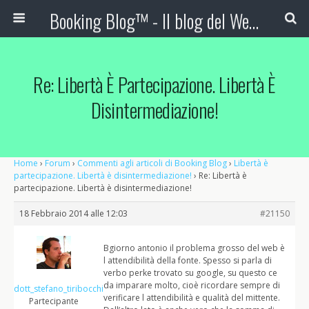
Booking Blog™ - Il blog del Web Marketing Turistico
Re: Libertà È Partecipazione. Libertà È
Disintermediazione!
Home
›
Forum
›
Commenti agli articoli di Booking Blog
›
Libertà è
partecipazione. Libertà è disintermediazione!
›
Re: Libertà è
partecipazione. Libertà è disintermediazione!
18 Febbraio 2014 alle 12:03
#21150
Bgiorno antonio il problema grosso del web è
l attendibilità della fonte. Spesso si parla di
verbo perke trovato su google, su questo ce
da imparare molto, cioè ricordare sempre di
dott_stefano_tiribocchi
verificare l attendibilità e qualità del mittente.
Partecipante