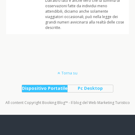
Dall’altro lato è anche vero che la somma di
osservazioni fatte da individui meno
attendibili, diciamo anche solamente
viaggiatori occasionali, può nella legge dei
grandi numeri avvicinarsi alla realtà delle cose
descritte.
Torna su
Dispositivo Portatile
Pc Desktop
All content Copyright Booking Blog™ - Il blog del Web Marketing Turistico