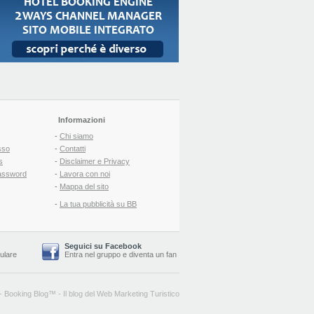
Informazioni
-
Chi siamo
sso
-
Contatti
s
-
Disclaimer e Privacy
assword
-
Lavora con noi
-
Mappa del sito
-
La tua pubblicità su BB
Seguici su Facebook
lulare
Entra nel gruppo
e
diventa un fan
-
Booking Blog
™ -
Il blog del Web Marketing Turistico