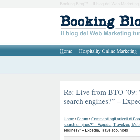
Booking Blog™ – Il blog del Web Marketing 
H
ome
Hospitality Online Marketing
Re: Live from BTO ’09:
search engines?” – Expe
Home
›
Forum
›
Commenti agli articoli di Bo
search engines?” – Expedia, Travelzoo, Mob
engines?” – Expedia, Travelzoo, Mobi