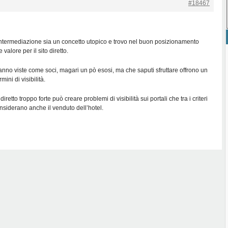
#18467
isntermediazione sia un concetto utopico e trovo nel buon posizionamento
 valore per il sito diretto.
anno viste come soci, magari un pò esosi, ma che saputi sfruttare offrono un
ini di visibilità.
iretto troppo forte può creare problemi di visibilità sui portali che tra i criteri
siderano anche il venduto dell’hotel.