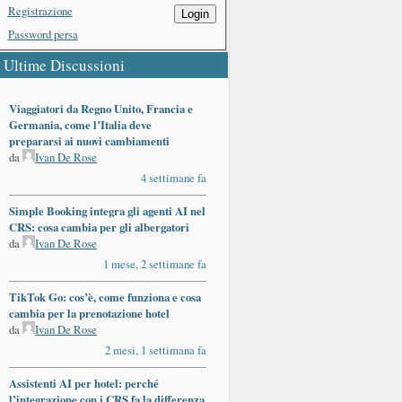
Registrazione
Login
Password persa
Ultime Discussioni
Viaggiatori da Regno Unito, Francia e
Germania, come l’Italia deve
prepararsi ai nuovi cambiamenti
da
Ivan De Rose
4 settimane fa
Simple Booking integra gli agenti AI nel
CRS: cosa cambia per gli albergatori
da
Ivan De Rose
1 mese, 2 settimane fa
TikTok Go: cos’è, come funziona e cosa
cambia per la prenotazione hotel
da
Ivan De Rose
2 mesi, 1 settimana fa
Assistenti AI per hotel: perché
l’integrazione con i CRS fa la differenza