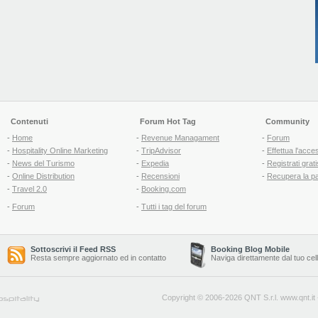
Contenuti
Forum Hot Tag
Community
-
Home
-
Revenue Managament
-
Forum
-
Hospitality Online Marketing
-
TripAdvisor
-
Effettua l'acce
-
News del Turismo
-
Expedia
-
Registrati grati
-
Online Distribution
-
Recensioni
-
Recupera la p
-
Travel 2.0
-
Booking.com
-
Forum
-
Tutti i tag del forum
Sottoscrivi il Feed RSS
Booking Blog Mobile
Resta sempre aggiornato ed in contatto
Naviga direttamente dal tuo cel
Copyright © 2006-2026 QNT S.r.l.
www.qnt.it