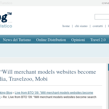
Turistico
home
|
chi siamo
|
contatti
|
News del Turismo
Online Distribution
Opinioni
Travel 2.0
 “Will merchant models websites become
dia, Travelzoo, Mobi
oking Blog
›
Live from BTO ’09: “Will merchant models websites become
i
›
Re: Live from BTO ’09: “Will merchant models websites become search