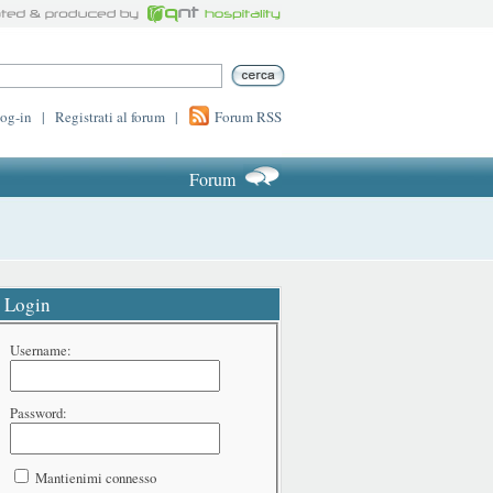
log-in
|
Registrati al forum
|
Forum RSS
Forum
Login
Username:
Password:
Mantienimi connesso