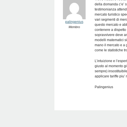
della domanda c’e’ st
testimonianza attendi
mercato turistico spe
vari segmenti di merc
palingenius
questo mercato e abb
Membro
contenere a dispetto 
sopravvivere deve anc
modelli matematici si
mano il mercato e a g
come le statistiche 
L’intuizione e l’espe
giusto al momento gi
sempre) insostituibil
applicare tariffe pi
Palingenius