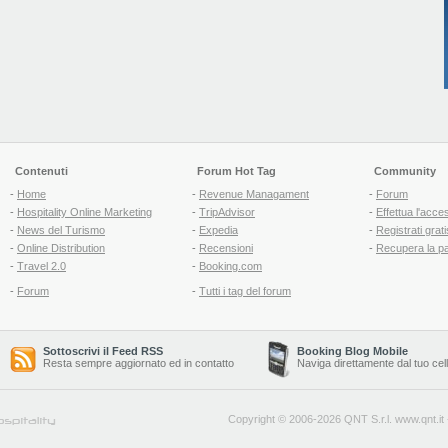
Contenuti
Forum Hot Tag
Community
-
Home
-
Revenue Managament
-
Forum
-
Hospitality Online Marketing
-
TripAdvisor
-
Effettua l'acce
-
News del Turismo
-
Expedia
-
Registrati grati
-
Online Distribution
-
Recensioni
-
Recupera la p
-
Travel 2.0
-
Booking.com
-
Forum
-
Tutti i tag del forum
Sottoscrivi il Feed RSS
Booking Blog Mobile
Resta sempre aggiornato ed in contatto
Naviga direttamente dal tuo cel
Copyright © 2006-2026 QNT S.r.l.
www.qnt.it