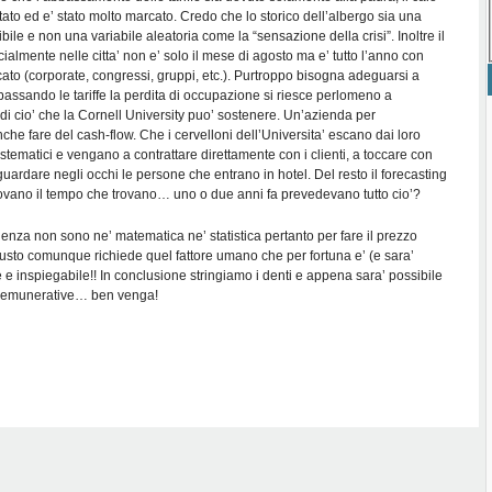
ato ed e’ stato molto marcato. Credo che lo storico dell’albergo sia una
bile e non una variabile aleatoria come la “sensazione della crisi”. Inoltre il
cialmente nelle citta’ non e’ solo il mese di agosto ma e’ tutto l’anno con
ato (corporate, congressi, gruppi, etc.). Purtroppo bisogna adeguarsi a
assando le tariffe la perdita di occupazione si riesce perlomeno a
di cio’ che la Cornell University puo’ sostenere. Un’azienda per
he fare del cash-flow. Che i cervelloni dell’Universita’ escano dai loro
stematici e vengano a contrattare direttamente con i clienti, a toccare con
uardare negli occhi le persone che entrano in hotel. Del resto il forecasting
trovano il tempo che trovano… uno o due anni fa prevedevano tutto cio’?
rienza non sono ne’ matematica ne’ statistica pertanto per fare il prezzo
usto comunque richiede quel fattore umano che per fortuna e’ (e sara’
e e inspiegabile!! In conclusione stringiamo i denti e appena sara’ possibile
u’ remunerative… ben venga!