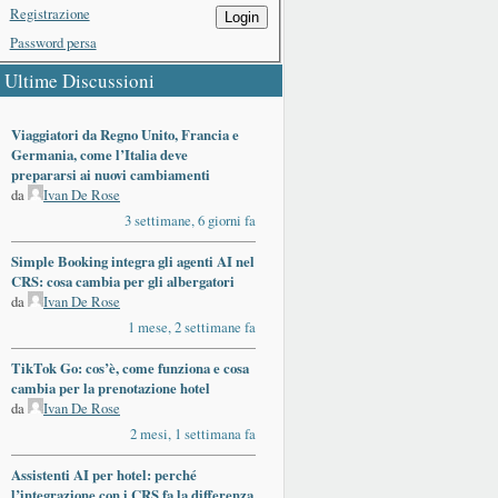
Registrazione
Login
Password persa
Ultime Discussioni
Viaggiatori da Regno Unito, Francia e
Germania, come l’Italia deve
prepararsi ai nuovi cambiamenti
da
Ivan De Rose
3 settimane, 6 giorni fa
Simple Booking integra gli agenti AI nel
CRS: cosa cambia per gli albergatori
da
Ivan De Rose
1 mese, 2 settimane fa
TikTok Go: cos’è, come funziona e cosa
cambia per la prenotazione hotel
da
Ivan De Rose
2 mesi, 1 settimana fa
Assistenti AI per hotel: perché
l’integrazione con i CRS fa la differenza