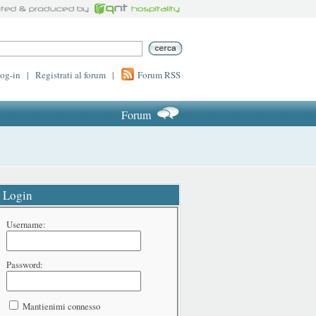
log-in
|
Registrati al forum
|
Forum RSS
Forum
Login
Username:
Password:
Mantienimi connesso