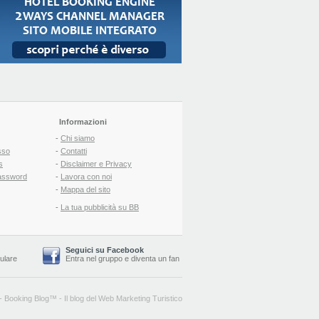
Informazioni
-
Chi siamo
sso
-
Contatti
s
-
Disclaimer e Privacy
assword
-
Lavora con noi
-
Mappa del sito
-
La tua pubblicità su BB
Seguici su Facebook
lulare
Entra nel gruppo
e
diventa un fan
-
Booking Blog
™ -
Il blog del Web Marketing Turistico