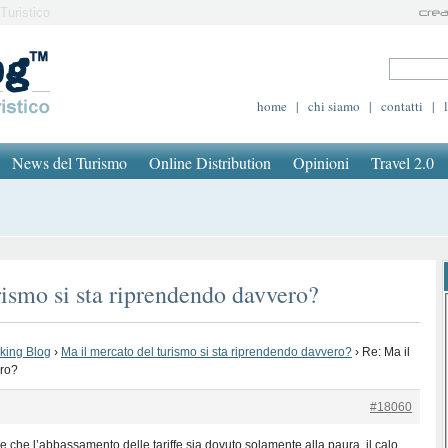
Turistico
home
|
chi siamo
|
contatti
|
News del Turismo
Online Distribution
Opinioni
Travel 2.0
rismo si sta riprendendo davvero?
oking Blog
›
Ma il mercato del turismo si sta riprendendo davvero?
›
Re: Ma il
ero?
#18060
are che l’abbassamento delle tariffe sia dovuto solamente alla paura, il calo