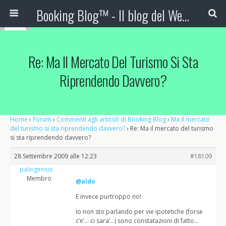
Booking Blog™ - Il blog del Web Marketing Turistico
Re: Ma Il Mercato Del Turismo Si Sta
Riprendendo Davvero?
Home
›
Forum
›
Commenti agli articoli di Booking Blog
›
Ma il mercato
del turismo si sta riprendendo davvero?
›
Re: Ma il mercato del turismo
si sta riprendendo davvero?
28 Settembre 2009 alle 12:23
#18109
palingenius
Membro
@aldo
E invece purtroppo no!
Io non sto parlando per vie ipotetiche (forse
c’e’… ci sara’…) sono constatazioni di fatto…