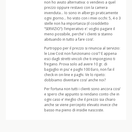
non ho avuto alternativa: o vendevo a quel
prezzo oppure restavo con la camera
invenduta… Io sono in albergo praticamente
ogni giorno… ho visto con i miei occhi: 5, 4 o 3
stelle non ha importanza (il cosiddetto
“SERVIZIO”): l’imperativo e’: voglio pagare il
meno possibile, perche’ i clienti si stanno
abituando in tutto a fare cosi’.
Purtroppo per il prezzo si rinuncia al servizio:
le Low Cost non funzionano cosi’? E appena
esci dagli stretti vincoli che ti impongono ti
fregano. Prova solo ad avere 10 gr. di
bagaglio in piu’ e paghi 100 Euro, non fai il
check-in on-line e paghi. Ve lo ripeto:
dobbiamo diventare cosi’ anche noi?
Per fortuna non tutti i clienti sono ancora cosi’
e spero che appunto si rendano conto che in
ogni caso e’ meglio che il prezzo sia chiaro
anche se viene percepito elevato invece che
basso ma pieno di insidie nascoste.