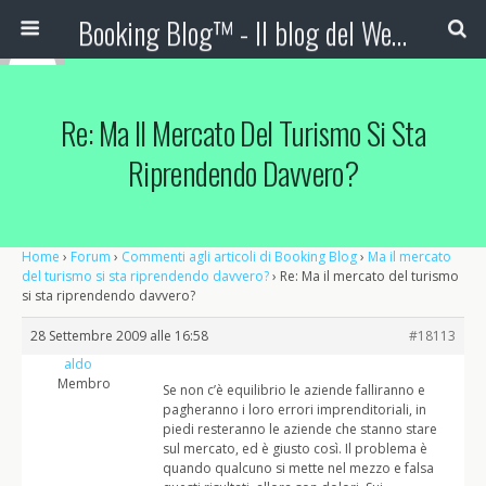
Booking Blog™ - Il blog del Web Marketing Turistico
Re: Ma Il Mercato Del Turismo Si Sta
Riprendendo Davvero?
Home
›
Forum
›
Commenti agli articoli di Booking Blog
›
Ma il mercato
del turismo si sta riprendendo davvero?
›
Re: Ma il mercato del turismo
si sta riprendendo davvero?
28 Settembre 2009 alle 16:58
#18113
aldo
Membro
Se non c’è equilibrio le aziende falliranno e
pagheranno i loro errori imprenditoriali, in
piedi resteranno le aziende che stanno stare
sul mercato, ed è giusto così. Il problema è
quando qualcuno si mette nel mezzo e falsa