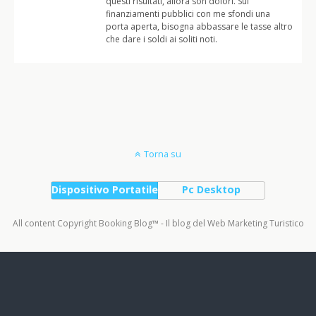
questi risultati, allora son dolori. Sui
finanziamenti pubblici con me sfondi una
porta aperta, bisogna abbassare le tasse altro
che dare i soldi ai soliti noti.
Torna su
Dispositivo Portatile
Pc Desktop
All content Copyright Booking Blog™ - Il blog del Web Marketing Turistico