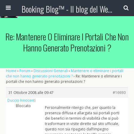
Booking Blog™ - Il blog del Web Marketing Turistico
Re: Mantenere O Eliminare I Portali Che Non
Hanno Generato Prenotazioni ?
Home
›
Forum
›
Discussioni Generali
›
Mantenere o eliminare i portali
che non hanno generato prenotazioni ?
›
Re: Mantenere o eliminare i
portali che non hanno generato prenotazioni ?
31 Ottobre 2008 alle 09:47
#16930
Duccio Innocenti
Bloccato
Personalmente ritengo che, per quanto la
presenza diffusa e allargata sui portali porti
dei benefici in termini di visibilità che si può
trasformare in visite dirette sul sito ufficiale,
questo non sia ripagato dall’impegno