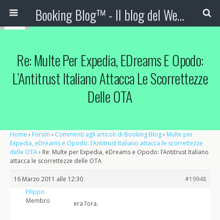
Booking Blog™ - Il blog del Web Marketing Turistico
Re: Multe Per Expedia, EDreams E Opodo:
L’Antitrust Italiano Attacca Le Scorrettezze
Delle OTA
Home
›
Forum
›
Commenti agli articoli di Booking Blog
›
Multe per
Expedia, eDreams e Opodo: l’Antitrust Italiano attacca le scorrettezze
delle OTA
›
Re: Multe per Expedia, eDreams e Opodo: l’Antitrust Italiano
attacca le scorrettezze delle OTA
16 Marzo 2011 alle 12:30
#19948
Filippo
Membro
era l’ora.