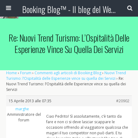
Booking Blog™ - Il blog del Web Marketing Turistico
Re: Nuovi Trend Turismo: L’Ospitalità Delle
Esperienze Vince Su Quella Dei Servizi
Home
›
Forum
›
Commenti agli articoli di Booking Blog
›
Nuovi Trend
Turismo: l’Ospitalità delle Esperienze vince su quella dei Servizi
›
Re:
Nuovi Trend Turismo: l’Ospitalità delle Esperienze vince su quella dei
Servizi
15 Aprile 2013 alle 07:35
#20902
marghe
Amministratore del
Ciao Pedrito! Sì assolutamente, c’è tanto da
forum
fare e non ci si deve lasciar scappare le
occasioni offrendo al viaggiatore qualcosa che
magari il tuo competitor non può darti. E tu