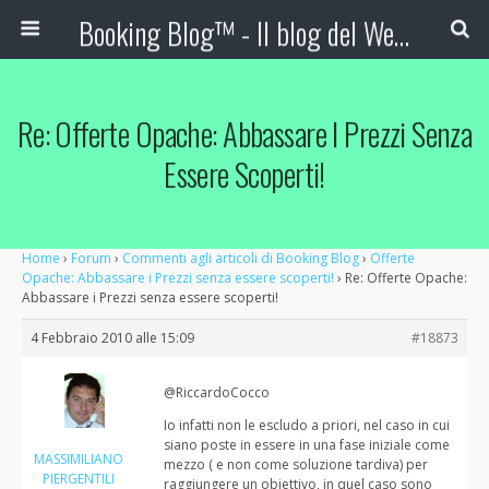
Booking Blog™ - Il blog del Web Marketing Turistico
Re: Offerte Opache: Abbassare I Prezzi Senza
Essere Scoperti!
Home
›
Forum
›
Commenti agli articoli di Booking Blog
›
Offerte
Opache: Abbassare i Prezzi senza essere scoperti!
›
Re: Offerte Opache:
Abbassare i Prezzi senza essere scoperti!
4 Febbraio 2010 alle 15:09
#18873
@RiccardoCocco
Io infatti non le escludo a priori, nel caso in cui
siano poste in essere in una fase iniziale come
MASSIMILIANO
mezzo ( e non come soluzione tardiva) per
PIERGENTILI
raggiungere un obiettivo, in quel caso sono