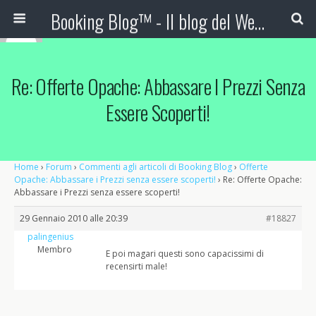
Booking Blog™ - Il blog del Web Marketing Turistico
Re: Offerte Opache: Abbassare I Prezzi Senza
Essere Scoperti!
Home
›
Forum
›
Commenti agli articoli di Booking Blog
›
Offerte
Opache: Abbassare i Prezzi senza essere scoperti!
›
Re: Offerte Opache:
Abbassare i Prezzi senza essere scoperti!
29 Gennaio 2010 alle 20:39
#18827
palingenius
Membro
E poi magari questi sono capacissimi di
recensirti male!