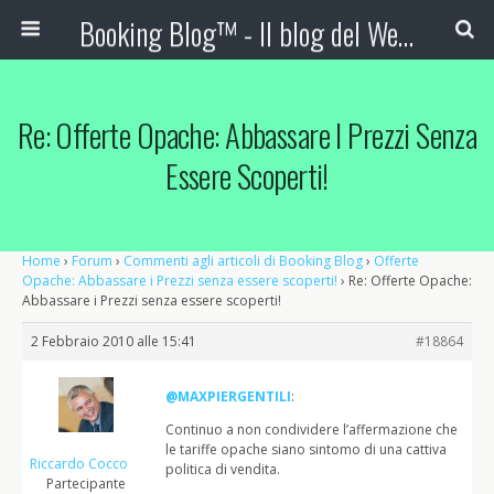
Booking Blog™ - Il blog del Web Marketing Turistico
Re: Offerte Opache: Abbassare I Prezzi Senza
Essere Scoperti!
Home
›
Forum
›
Commenti agli articoli di Booking Blog
›
Offerte
Opache: Abbassare i Prezzi senza essere scoperti!
›
Re: Offerte Opache:
Abbassare i Prezzi senza essere scoperti!
2 Febbraio 2010 alle 15:41
#18864
@MAXPIERGENTILI
:
Continuo a non condividere l’affermazione che
le tariffe opache siano sintomo di una cattiva
Riccardo Cocco
politica di vendita.
Partecipante