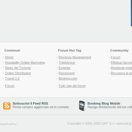
Contenuti
Forum Hot Tag
Community
-
Home
-
Revenue Managament
-
Forum
-
Hospitality Online Marketing
-
TripAdvisor
-
Effettua l'acce
-
News del Turismo
-
Expedia
-
Registrati grati
-
Online Distribution
-
Recensioni
-
Recupera la p
-
Travel 2.0
-
Booking.com
-
Forum
-
Tutti i tag del forum
Sottoscrivi il Feed RSS
Booking Blog Mobile
Resta sempre aggiornato ed in contatto
Naviga direttamente dal tuo cel
Copyright © 2006-2026 QNT S.r.l.
www.qnt.it