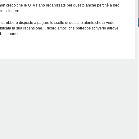
non credo che le OTA siano organizzate per questo anche perchè a loro
 prescindere…
sarebbero disposte a pagare lo scotto di qualche utente che si vede
blicata la sua recensione… ricordiamoci che potrebbe scriverlo altrove
tt…. enorme