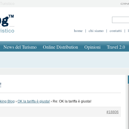
Turistico
home
|
chi siamo
|
contatti
|
News del Turismo
Online Distribution
Opinioni
Travel 2.0
!
oking Blog
›
OK la tariffa è giusta!
›
Re: OK la tariffa è giusta!
#18806