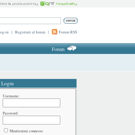
log-in
|
Registrati al forum
|
Forum RSS
Forum
Login
Username:
Password:
Mantienimi connesso