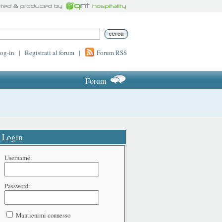
log-in
|
Registrati al forum
|
Forum RSS
Forum
Login
Username:
Password:
Mantienimi connesso