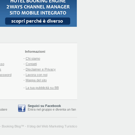
Informazioni
-
Chi siamo
sso
-
Contatti
s
-
Disclaimer e Privacy
assword
-
Lavora con noi
-
Mappa del sito
-
La tua pubblicità su BB
Seguici su Facebook
lulare
Entra nel gruppo
e
diventa un fan
-
Booking Blog
™ -
Il blog del Web Marketing Turistico