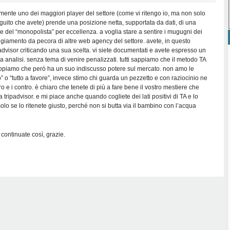
nte uno dei maggiori player del settore (come vi ritengo io, ma non solo
eguito che avete) prende una posizione netta, supportata da dati, di una
 del “monopolista” per eccellenza. a voglia stare a sentire i mugugni dei
teggiamento da pecora di altre web agency del settore. avete, in questo
padvisor criticando una sua scelta. vi siete documentati e avete espresso un
a analisi. senza tema di venire penalizzati. tutti sappiamo che il metodo TA
 sappiamo che però ha un suo indiscusso potere sul mercato. non amo le
o” o “tutto a favore”, invece stimo chi guarda un pezzetto e con raziocinio ne
o e i contro. è chiaro che tenete di più a fare bene il vostro mestiere che
 a tripadvisor. e mi piace anche quando cogliete dei lati positivi di TA e lo
olo se lo ritenete giusto, perché non si butta via il bambino con l’acqua
 continuate così, grazie.