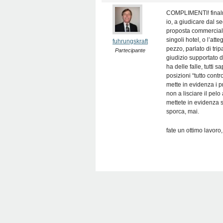
COMPLIMENTI! finalme
io, a giudicare dal s
proposta commerciale
singoli hotel, o l’at
fuhrungskraft
pezzo, parlato di tri
Partecipante
giudizio supportato d
ha delle falle, tutti
posizioni “tutto contr
mette in evidenza i pr
non a lisciare il pelo
mettete in evidenza s
sporca, mai.
fate un ottimo lavoro,