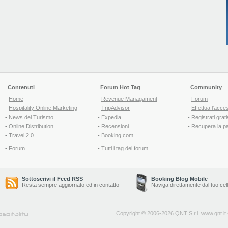
Contenuti
Forum Hot Tag
Community
-
Home
-
Revenue Managament
-
Forum
-
Hospitality Online Marketing
-
TripAdvisor
-
Effettua l'acce
-
News del Turismo
-
Expedia
-
Registrati grati
-
Online Distribution
-
Recensioni
-
Recupera la p
-
Travel 2.0
-
Booking.com
-
Forum
-
Tutti i tag del forum
Sottoscrivi il Feed RSS
Booking Blog Mobile
Resta sempre aggiornato ed in contatto
Naviga direttamente dal tuo cel
Copyright © 2006-2026 QNT S.r.l.
www.qnt.it