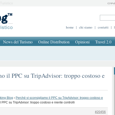
Turistico
home
|
chi siamo
|
contatti
|
News del Turismo
Online Distribution
Opinioni
Travel 2.0
mo il PPC su TripAdvisor: troppo costoso e
oking Blog
›
Perché vi sconsigliamo il PPC su TripAdvisor: troppo costoso e
l PPC su TripAdvisor: troppo costoso e niente controlli
#20456