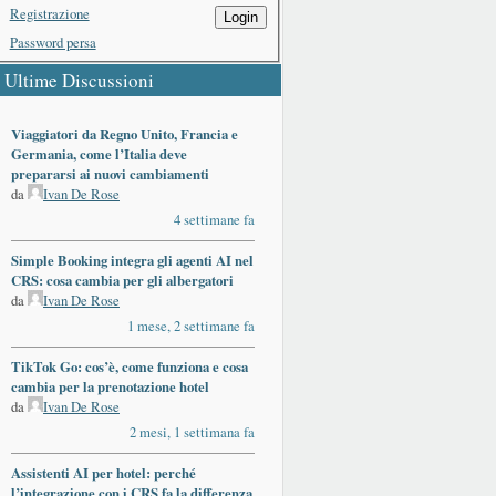
Registrazione
Login
Password persa
Ultime Discussioni
Viaggiatori da Regno Unito, Francia e
Germania, come l’Italia deve
prepararsi ai nuovi cambiamenti
da
Ivan De Rose
4 settimane fa
Simple Booking integra gli agenti AI nel
CRS: cosa cambia per gli albergatori
da
Ivan De Rose
1 mese, 2 settimane fa
TikTok Go: cos’è, come funziona e cosa
cambia per la prenotazione hotel
da
Ivan De Rose
2 mesi, 1 settimana fa
Assistenti AI per hotel: perché
l’integrazione con i CRS fa la differenza