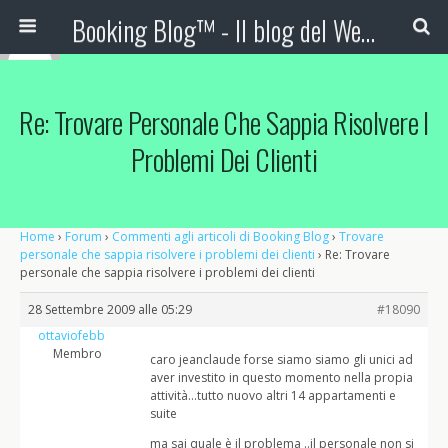
Booking Blog™ - Il blog del Web Marketing Turistico
Re: Trovare Personale Che Sappia Risolvere I
Problemi Dei Clienti
Home
›
Forum
›
Commenti agli articoli di Booking Blog
›
Trovare
personale che sappia risolvere i problemi dei clienti
›
Re: Trovare
personale che sappia risolvere i problemi dei clienti
28 Settembre 2009 alle 05:29
#18090
ottaviofebb
Membro
caro jeanclaude forse siamo siamo gli unici ad
aver investito in questo momento nella propia
attività…tutto nuovo altri 14 appartamenti e
suite
ma sai quale è il problema ..il personale non si