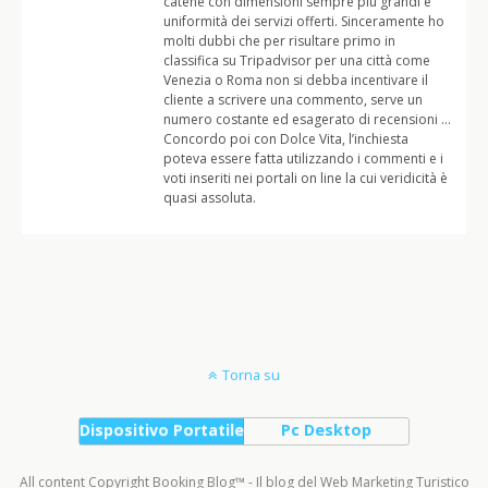
catene con dimensioni sempre più grandi e
uniformità dei servizi offerti. Sinceramente ho
molti dubbi che per risultare primo in
classifica su Tripadvisor per una città come
Venezia o Roma non si debba incentivare il
cliente a scrivere una commento, serve un
numero costante ed esagerato di recensioni …
Concordo poi con Dolce Vita, l’inchiesta
poteva essere fatta utilizzando i commenti e i
voti inseriti nei portali on line la cui veridicità è
quasi assoluta.
Torna su
Dispositivo Portatile
Pc Desktop
All content Copyright Booking Blog™ - Il blog del Web Marketing Turistico