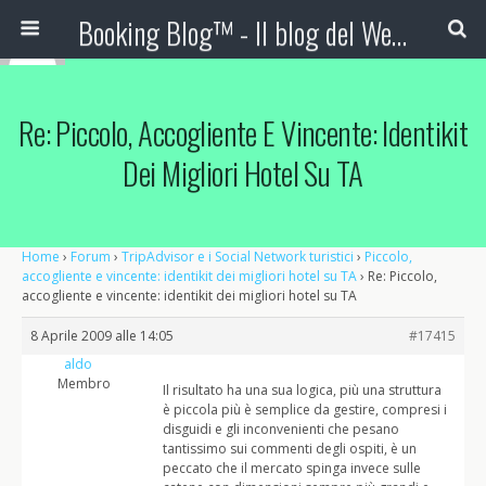
Booking Blog™ - Il blog del Web Marketing Turistico
Re: Piccolo, Accogliente E Vincente: Identikit
Dei Migliori Hotel Su TA
Home
›
Forum
›
TripAdvisor e i Social Network turistici
›
Piccolo,
accogliente e vincente: identikit dei migliori hotel su TA
›
Re: Piccolo,
accogliente e vincente: identikit dei migliori hotel su TA
8 Aprile 2009 alle 14:05
#17415
aldo
Membro
Il risultato ha una sua logica, più una struttura
è piccola più è semplice da gestire, compresi i
disguidi e gli inconvenienti che pesano
tantissimo sui commenti degli ospiti, è un
peccato che il mercato spinga invece sulle