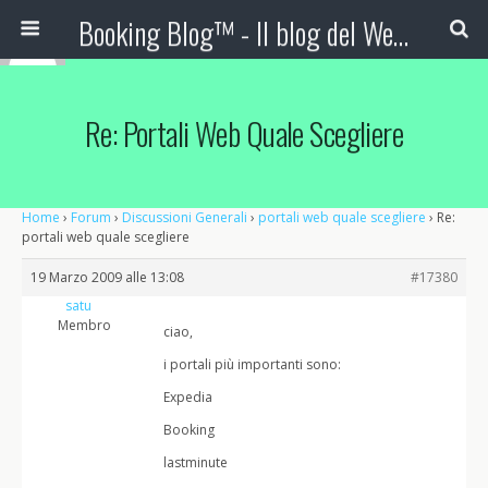
Booking Blog™ - Il blog del Web Marketing Turistico
Re: Portali Web Quale Scegliere
Home
›
Forum
›
Discussioni Generali
›
portali web quale scegliere
›
Re:
portali web quale scegliere
19 Marzo 2009 alle 13:08
#17380
satu
Membro
ciao,
i portali più importanti sono:
Expedia
Booking
lastminute