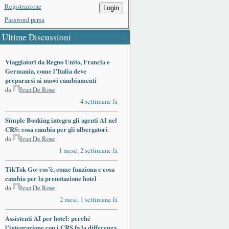
Registrazione
Login
Password persa
Ultime Discussioni
Viaggiatori da Regno Unito, Francia e
Germania, come l’Italia deve
prepararsi ai nuovi cambiamenti
da
Ivan De Rose
4 settimane fa
Simple Booking integra gli agenti AI nel
CRS: cosa cambia per gli albergatori
da
Ivan De Rose
1 mese, 2 settimane fa
TikTok Go: cos’è, come funziona e cosa
cambia per la prenotazione hotel
da
Ivan De Rose
2 mesi, 1 settimana fa
Assistenti AI per hotel: perché
l’integrazione con i CRS fa la differenza