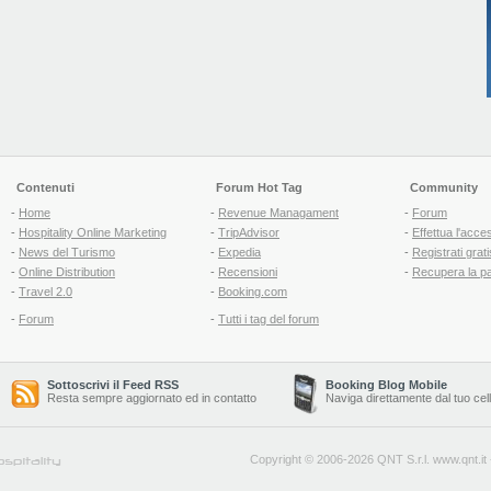
Contenuti
Forum Hot Tag
Community
-
Home
-
Revenue Managament
-
Forum
-
Hospitality Online Marketing
-
TripAdvisor
-
Effettua l'acce
-
News del Turismo
-
Expedia
-
Registrati grati
-
Online Distribution
-
Recensioni
-
Recupera la p
-
Travel 2.0
-
Booking.com
-
Forum
-
Tutti i tag del forum
Sottoscrivi il Feed RSS
Booking Blog Mobile
Resta sempre aggiornato ed in contatto
Naviga direttamente dal tuo cel
Copyright © 2006-2026 QNT S.r.l.
www.qnt.it