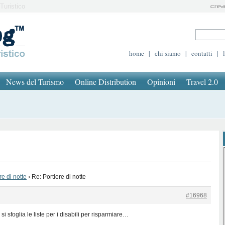
Turistico
home
|
chi siamo
|
contatti
|
News del Turismo
Online Distribution
Opinioni
Travel 2.0
re di notte
›
Re: Portiere di notte
#16968
si sfoglia le liste per i disabili per risparmiare…