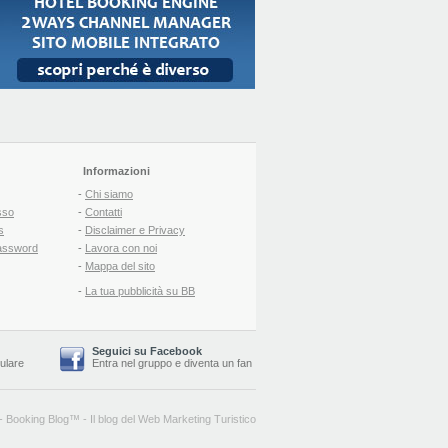
Informazioni
-
Chi siamo
sso
-
Contatti
s
-
Disclaimer e Privacy
assword
-
Lavora con noi
-
Mappa del sito
-
La tua pubblicità su BB
Seguici su Facebook
lulare
Entra nel gruppo
e
diventa un fan
-
Booking Blog
™ -
Il blog del Web Marketing Turistico