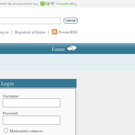
log-in
|
Registrati al forum
|
Forum RSS
Forum
Login
Username:
Password:
Mantienimi connesso