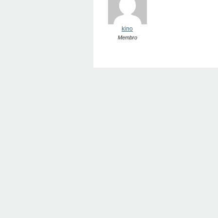
kino
Membro