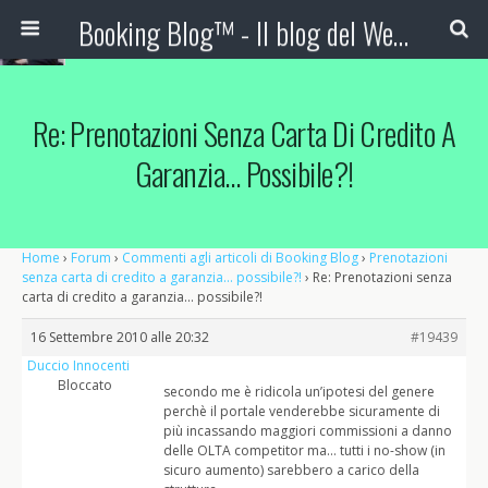
Booking Blog™ - Il blog del Web Marketing Turistico
Re: Prenotazioni Senza Carta Di Credito A
Garanzia… Possibile?!
Home
›
Forum
›
Commenti agli articoli di Booking Blog
›
Prenotazioni
senza carta di credito a garanzia… possibile?!
›
Re: Prenotazioni senza
carta di credito a garanzia… possibile?!
16 Settembre 2010 alle 20:32
#19439
Duccio Innocenti
Bloccato
secondo me è ridicola un’ipotesi del genere
perchè il portale venderebbe sicuramente di
più incassando maggiori commissioni a danno
delle OLTA competitor ma… tutti i no-show (in
sicuro aumento) sarebbero a carico della