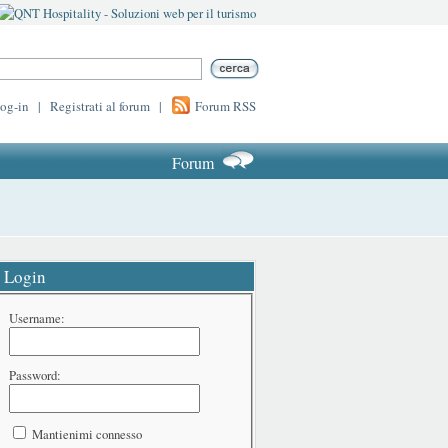
log-in
|
Registrati al forum
|
Forum RSS
Forum
Login
Username:
Password:
Mantienimi connesso