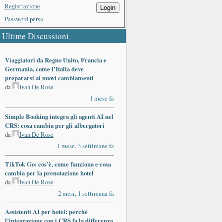
Registrazione
Login
Password persa
Ultime Discussioni
Viaggiatori da Regno Unito, Francia e
Germania, come l’Italia deve
prepararsi ai nuovi cambiamenti
da
Ivan De Rose
1 mese fa
Simple Booking integra gli agenti AI nel
CRS: cosa cambia per gli albergatori
da
Ivan De Rose
1 mese, 3 settimane fa
TikTok Go: cos’è, come funziona e cosa
cambia per la prenotazione hotel
da
Ivan De Rose
2 mesi, 1 settimana fa
Assistenti AI per hotel: perché
l’integrazione con i CRS fa la differenza