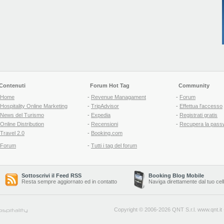
Contenuti
Forum Hot Tag
Community
Home
-
Revenue Managament
-
Forum
Hospitality Online Marketing
-
TripAdvisor
-
Effettua l'accesso
News del Turismo
-
Expedia
-
Registrati gratis
Online Distribution
-
Recensioni
-
Recupera la pass
Travel 2.0
-
Booking.com
Forum
-
Tutti i tag del forum
Sottoscrivi il Feed RSS
Booking Blog Mobile
Resta sempre aggiornato ed in contatto
Naviga direttamente dal tuo cel
Copyright © 2006-2026 QNT S.r.l.
www.qnt.it