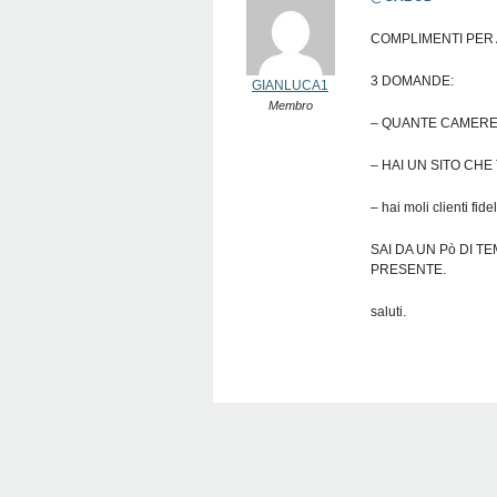
COMPLIMENTI PER 
3 DOMANDE:
GIANLUCA1
Membro
– QUANTE CAMERE
– HAI UN SITO CHE
– hai moli clienti fide
SAI DA UN Pò DI T
PRESENTE.
saluti.