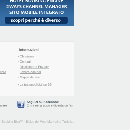
Informazioni
-
Chi siamo
-
Contatti
-
Disclaimer e Privacy
word
-
Lavora con noi
-
Mappa del sito
-
La tua pubblicità su BB
Seguici su Facebook
lulare
Entra nel gruppo
e
diventa un fan
-
Booking Blog
™ -
Il blog del Web Marketing Turistico