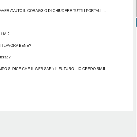
AVER AVUTO IL CORAGGIO DI CHIUDERE TUTTI I PORTALI….
 HAI?
 TI LAVORA BENE?
lizzati?
EMPO SI DICE CHE IL WEB SARà IL FUTURO…IO CREDO SIA IL