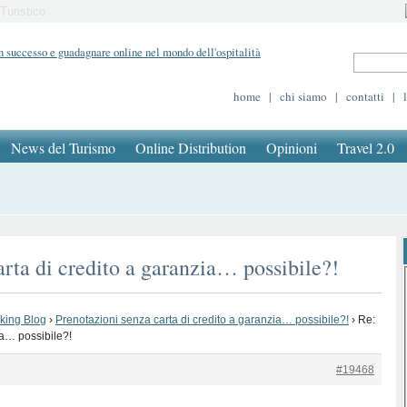
Turistico
home
|
chi siamo
|
contatti
|
News del Turismo
Online Distribution
Opinioni
Travel 2.0
arta di credito a garanzia… possibile?!
oking Blog
›
Prenotazioni senza carta di credito a garanzia… possibile?!
›
Re:
ia… possibile?!
#19468