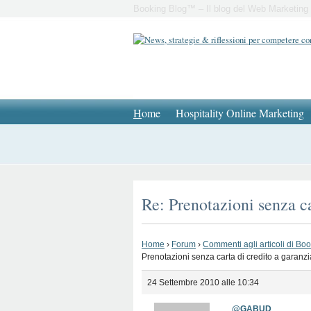
Booking Blog™ – Il blog del Web Marketing 
H
ome
Hospitality Online Marketing
Re: Prenotazioni senza c
Home
›
Forum
›
Commenti agli articoli di Bo
Prenotazioni senza carta di credito a garanz
24 Settembre 2010 alle 10:34
@GABUD