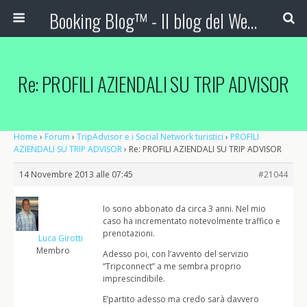
Booking Blog™ - Il blog del Web Marketing Turistico
Re: PROFILI AZIENDALI SU TRIP ADVISOR
Home
›
Forum
›
TripAdvisor e i Social Network turistici
›
PROFILI
AZIENDALI SU TRIP ADVISOR
›
Re: PROFILI AZIENDALI SU TRIP ADVISOR
14 Novembre 2013 alle 07:45
#21044
Io sono abbonato da circa 3 anni. Nel mio
caso ha incrementato notevolmente traffico e
prenotazioni.
Luca Girotti
Membro
Adesso poi, con l’avvento del servizio
“Tripconnect” a me sembra proprio
imprescindibile.
E’partito adesso ma credo sarà davvero