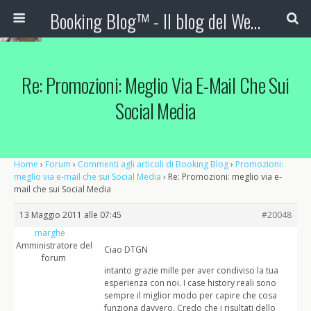
Booking Blog™ - Il blog del Web Marketing Turistico
Re: Promozioni: Meglio Via E-Mail Che Sui
Social Media
Home
›
Forum
›
Commenti agli articoli di Booking Blog
›
Promozioni:
meglio via e-mail che sui Social Media
›
Re: Promozioni: meglio via e-
mail che sui Social Media
13 Maggio 2011 alle 07:45
#20048
marghe
Amministratore del
Ciao DTGN
forum
intanto grazie mille per aver condiviso la tua
esperienza con noi. I case history reali sono
sempre il miglior modo per capire che cosa
funziona davvero. Credo che i risultati dello