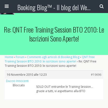
Booking Blog™ - Il blog del Web Marketing Turistico
Re: QNT Free Training Session BTO 2010: Le
Iscrizioni Sono Aperte!
Home
›
Forum
›
Commenti agli articoli di Booking Blog
›
QNT Free
Training Session BTO 2010: le iscrizioni sono aperte!
›
Re: QNT Free
Training Session BTO 2010: le iscrizioni sono aperte!
16 Novembre 2010 alle 12:23
#19696
Duccio Innocenti
Bloccato
SOLD OUT entrambe le Training Session…
grazie a tutti, vi aspettiamo alla BTO