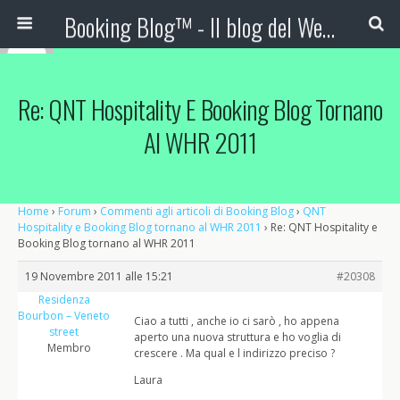
Booking Blog™ - Il blog del Web Marketing Turistico
Re: QNT Hospitality E Booking Blog Tornano
Al WHR 2011
Home
›
Forum
›
Commenti agli articoli di Booking Blog
›
QNT
Hospitality e Booking Blog tornano al WHR 2011
›
Re: QNT Hospitality e
Booking Blog tornano al WHR 2011
19 Novembre 2011 alle 15:21
#20308
Residenza
Bourbon – Veneto
Ciao a tutti , anche io ci sarò , ho appena
street
aperto una nuova struttura e ho voglia di
Membro
crescere . Ma qual e l indirizzo preciso ?
Laura