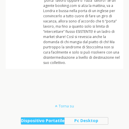
“porta” lavoro oppure ti “ruba” lavoro? Se un
agente booking.com si alza la mattina, va a
Londra e bussa nella porta di un inglese per
convincerlo a tutto cuore di fare un giro di
vacanza, allora sono d´accordo che ti “porta”
lavoro, ma fino a quanto solo si limita di
“intercettare” flusso ESISTENTE! é un ladro di
market share! Così si revescia anche la
domanda di chi mangia dal piatto di chi! Ma
purtroppo la sindrome di Stoccolma non si
cura facilmente e solo si può risolvere con una
disintermediazione a livello di destinazione nel
suo collettivo.
Torna su
Dispositivo Portatile
Pc Desktop