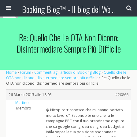
Booking Blog™ - Il blog del Web Marketing Turistico
Re: Quello Che Le OTA Non Dicono:
Disintermediare Sempre Più Difficile
Home
›
Forum
›
Commenti agli articoli di Booking Blog
›
Quello che le
OTA non dicono: disintermediare sempre più difficile
›
Re: Quello che le
OTA non dicono: disintermediare sempre più difficile
26 Marzo 2013 alle 18:05
#20866
Martino
Membro
@ Nicopio: “riconosco che mi hanno portato
molto lavoro”. Secondo te uno che fa le
campagne PPC con il tuo brandname oppure
che su google con grossi dei grossi budget si
infila sopra la tua posizione spontanea ti