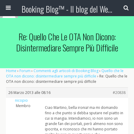
Booking Blog™ - Il blog del Web Marketing Turistico
Re: Quello Che Le OTA Non Dicono:
Disintermediare Sempre Più Difficile
Home
›
Forum
›
Commenti agli articoli di Booking Blog
›
Quello che le
OTA non dicono: disintermediare sempre più difficile
›
Re: Quello che le
OTA non dicono: disintermediare sempre più difficile
26 Marzo 2013 alle 08:16
#20838
nicopio
Membro
Ciao Martino, bella ironia! ma mi domando
fino a che punto si debba sputare nel piatto in
cui si mangia. Intendiamoci, io non sono un
grande fan dei portali, però almeno non sono
ipocrita, e riconosco che mi hanno portato