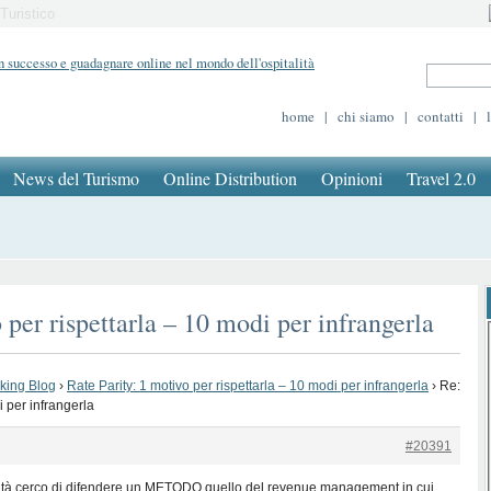
Turistico
home
|
chi siamo
|
contatti
|
News del Turismo
Online Distribution
Opinioni
Travel 2.0
 per rispettarla – 10 modi per infrangerla
oking Blog
›
Rate Parity: 1 motivo per rispettarla – 10 modi per infrangerla
›
Re:
i per infrangerla
#20391
ealtà cerco di difendere un METODO quello del revenue management in cui