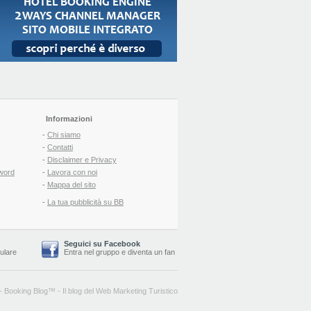
Informazioni
-
Chi siamo
-
Contatti
-
Disclaimer e Privacy
word
-
Lavora con noi
-
Mappa del sito
-
La tua pubblicità su BB
Seguici su Facebook
lulare
Entra nel gruppo
e
diventa un fan
-
Booking Blog
™ -
Il blog del Web Marketing Turistico