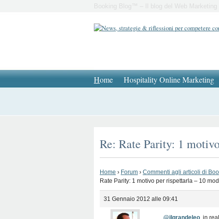
Booking Blog™ – Il blog del Web Marketing 
H
ome
Hospitality Online Marketing
Re: Rate Parity: 1 motivo
Home
›
Forum
›
Commenti agli articoli di Bo
Rate Parity: 1 motivo per rispettarla – 10 mod
31 Gennaio 2012 alle 09:41
@ilgrandeleo
, in r