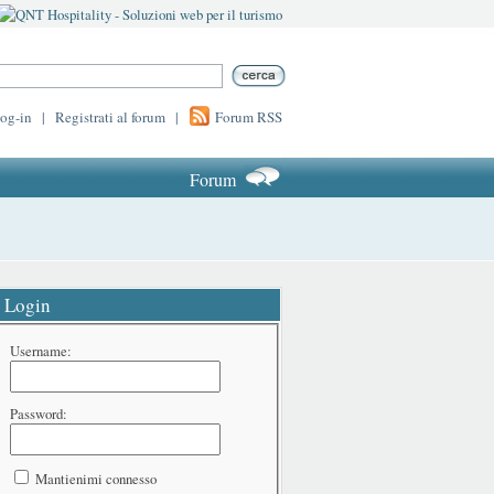
log-in
|
Registrati al forum
|
Forum RSS
Forum
Login
Username:
Password:
Mantienimi connesso