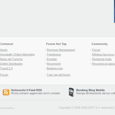
Contenuti
Forum Hot Tag
Community
Home
-
Revenue Managament
-
Forum
Hospitality Online Marketing
-
TripAdvisor
-
Effettua l'accesso
News del Turismo
-
Expedia
-
Registrati gratis
Online Distribution
-
Recensioni
-
Recupera la pass
Travel 2.0
-
Booking.com
Forum
-
Tutti i tag del forum
Sottoscrivi il Feed RSS
Booking Blog Mobile
Resta sempre aggiornato ed in contatto
Naviga direttamente dal tuo cel
Copyright © 2006-2026 QNT S.r.l.
www.qnt.it