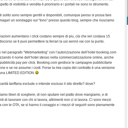
petto di visibilità e vendita è priorirario e i portali ne sono lo strumento.
i di solito sono sempre gentili e disponibili, comunque penso si possa fare
” magari un sondaggio sul “tono” presso questo blog, sempre che riusciamo
ediazioni aumentano i click costano sempre di piu, cià che ieri costava 15
discorso se ti puoi permettere la ferrari la usi sennò vai con la punto.
è nel paragrafo “Webmarketing” con l’autorizzazione dell’hotel booking.com
lizzando il nome dell’hotel stesso nella commercializzazione online, anche
pubblicità pay per click. Booking.com gestisce le campagne pubblicitarie
one e se ne assume i costi. Forse la mia copia del contratto è una versione
o una LIMITED EDITION
parità tariffaria esclude o intende escluso il sito diretto? dove?
iamo liberi di scegliere, di non sputare nel piatto dove mangiamo, e di
i di lavorare con chi si lavora, altrimenti non ci si lavora. Ci sono mezzi
ita con le OTA, se si hanno il coraggio e i mezzi di seguirli sono pienamente