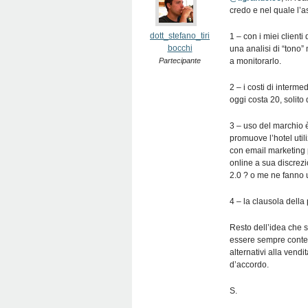
credo e nel quale l’as
dott_stefano_tiri
1 – con i miei client
bocchi
una analisi di “tono
Partecipante
a monitorarlo.
2 – i costi di interm
oggi costa 20, solito 
3 – uso del marchio 
promuove l’hotel uti
con email marketing 
online a sua discrezi
2.0 ? o me ne fann
4 – la clausola della 
Resto dell’idea che s
essere sempre content
alternativi alla vend
d’accordo.
S.