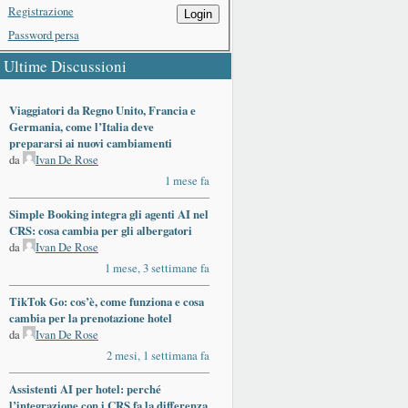
Registrazione
Login
Password persa
Ultime Discussioni
Viaggiatori da Regno Unito, Francia e
Germania, come l’Italia deve
prepararsi ai nuovi cambiamenti
da
Ivan De Rose
1 mese fa
Simple Booking integra gli agenti AI nel
CRS: cosa cambia per gli albergatori
da
Ivan De Rose
1 mese, 3 settimane fa
TikTok Go: cos’è, come funziona e cosa
cambia per la prenotazione hotel
da
Ivan De Rose
2 mesi, 1 settimana fa
Assistenti AI per hotel: perché
l’integrazione con i CRS fa la differenza