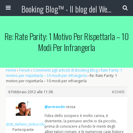
Booking Blog™ - Il blog del Web Marketing Turistico
Re: Rate Parity: 1 Motivo Per Rispettarla – 10
Modi Per Infrangerla
Home
›
Forum
›
Commenti agli articoli di Booking Blog
›
Rate Parity: 1
motivo per rispettarla – 10 modi per infrangerla
›
Re: Rate Parity: 1
motivo per rispettarla – 10 modi per infrangerla
6 Febbraio 2012 alle 11:38
#20405
@armando
vessa
l’idea dello sciopero è molto carina, è
divertente, la pensavo anche io da piccolo,
dott_stefano_tiribocchi
prima di conoscere a fondo le menti degli
Partecipante
albergatori romani, e le numerose case history