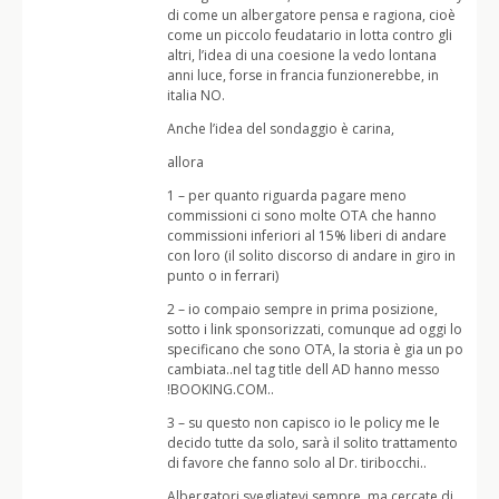
di come un albergatore pensa e ragiona, cioè
come un piccolo feudatario in lotta contro gli
altri, l’idea di una coesione la vedo lontana
anni luce, forse in francia funzionerebbe, in
italia NO.
Anche l’idea del sondaggio è carina,
allora
1 – per quanto riguarda pagare meno
commissioni ci sono molte OTA che hanno
commissioni inferiori al 15% liberi di andare
con loro (il solito discorso di andare in giro in
punto o in ferrari)
2 – io compaio sempre in prima posizione,
sotto i link sponsorizzati, comunque ad oggi lo
specificano che sono OTA, la storia è gia un po
cambiata..nel tag title dell AD hanno messo
!BOOKING.COM..
3 – su questo non capisco io le policy me le
decido tutte da solo, sarà il solito trattamento
di favore che fanno solo al Dr. tiribocchi..
Albergatori svegliatevi sempre, ma cercate di