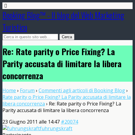
Booking Blog™ - Il blog del Web Marketing
Turistico
Re: Rate parity o Price Fixing? La
Parity accusata di limitare la libera
concorrenza
Home
›
Forum
›
Commenti agli articoli di Booking Blog
›
Rate parity o Price Fixing? La Parity accusata di limitare la
libera concorrenza
›
Re: Rate parity o Price Fixing? La
Parity accusata di limitare la libera concorrenza
23 Giugno 2011 alle 14:47
#20074
fuhrungskraft