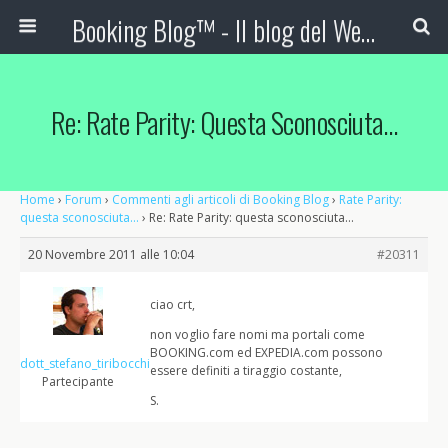
Booking Blog™ - Il blog del Web Marketing Turistico
Re: Rate Parity: Questa Sconosciuta…
Home
›
Forum
›
Commenti agli articoli di Booking Blog
›
Rate Parity:
questa sconosciuta…
›
Re: Rate Parity: questa sconosciuta…
20 Novembre 2011 alle 10:04
#20311
ciao crt,
non voglio fare nomi ma portali come
BOOKING.com ed EXPEDIA.com possono
dott_stefano_tiribocchi
essere definiti a tiraggio costante,
Partecipante
S.