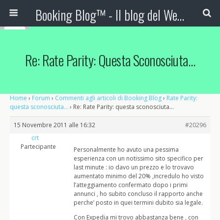
Booking Blog™ - Il blog del Web Marketing Turistico
Re: Rate Parity: Questa Sconosciuta…
Home
›
Forum
›
Commenti agli articoli di Booking Blog
›
Rate Parity:
questa sconosciuta…
›
Re: Rate Parity: questa sconosciuta…
15 Novembre 2011 alle 16:32
#20296
crt
Partecipante
Personalmente ho avuto una pessima
esperienza con un notissimo sito specifico per
last minute : io davo un prezzo e lo trovavo
aumentato minimo del 20% ,incredulo ho visto
l’atteggiamento confermato dopo i primi
annunci , ho subito concluso il rapporto anche
perche’ posto in quei termini dubito sia legale.
Con Expedia mi trovo abbastanza bene , con